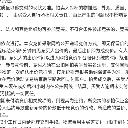
律责任。
在质量以移交时的现状为准。拍卖人对标的物描述、外观、质量
准）， 由买受人自行承担相关责任，由此产生的问题也不影响竞
人、法人和其他组织均可参加竞买。不符合条件参加竞买的，竞
内依次进行。本次竞价采取网络公开递增竞价方式，即无保留价
程序结束前5分钟内无竞买人出价的，最后出价即为成交价。有人
类推。竞买人的出价时间以进入网络竞价平台服务系统的时间为准
行，参与竞价前，竞买人须在公拍网拍卖平台实名注册，支付宝
的物第一次确认出价竞拍前，按系统提示报名缴纳保证金为准，
金在竞价活动交易结束后原路返回支付账户。
拍卖成交后，买受
受人须在成交后
2
4
小时内在公拍网线上结算。买受人逾期未支付
而引起的一切责任。
逾期未付清竞价相关款项的，则视其为违约，所交纳的参拍保证
受人违约导致重新竞价的价款低于原竞价的价款，所造成的差价
证金。
在3个工作日内给办理交割手续。物流费用由买家支付（顺丰到付