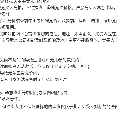
解造成损失由买受人自行承担。
他竞买人竞拍，不得操纵、垄断竞拍价格，严禁竞买人恶意串标
律责任。
价、竞价结束前中止或暂缓竞价，及提前、延迟、增加、缩短竞
各项费用。
实向公拍网平台提供确切的电话、地址，如需更改，买受人应在
不实导致本公司不能及时联系的及地址变更不能收货的，竞买人
：
金交纳不及时而导致注册账户无法参与竞买的；
成注册账户无法激活，竞买保证金无法交纳、退还；
导致无法正常报价的；
竞买人自身终端设备时间与竞价页面时
侵、恶意攻击等原因而导致网站服务异
不承担责任。
，但拍卖人并不保证该标的的瑕疵仅限于此，买受人对标的的全