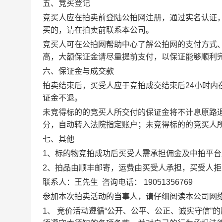
五、竞买登记
竞买人应在拍卖前登陆公拍网注册，通过实名认证
买的，请在拍卖前联系本公司。
竞买人可在公拍网帮助中心了解公拍网的支付方式
高，大额保证金请尽量提前支付，以保证能够顺利
六、保证金与成交款
拍卖结束后，买受人应于竞拍成交结束后
2
4
小时内
证金不退。
未竞得标的的竞买人所交付的保证金将不计息原路
分，自动转入法院指定账户；未竞得标的的竞买人
七、其他
1、标的物竞拍成功后买受人需承担佣金及中拍平台
2、拍品由顺丰邮寄，运费由买受人承担，买受人
联系人：
王先生
咨询电话：
19051356769
参加本次拍卖活动的当事人，请仔细阅读本公司网
1、 竞价活动遵循“公开、公平、公正、诚实守信