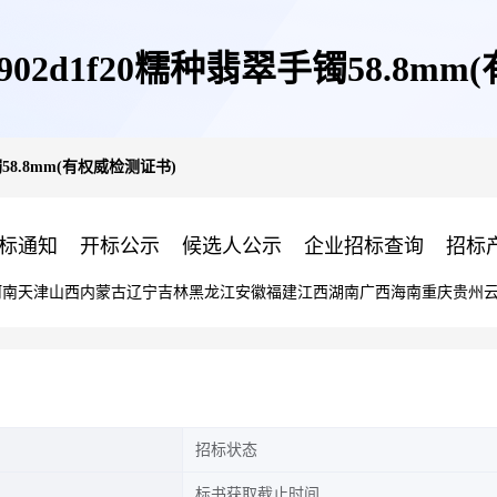
02d1f20糯种翡翠手镯58.8mm
58.8mm(有权威检测证书)
标通知
开标公示
候选人公示
企业招标查询
招标
河南
天津
山西
内蒙古
辽宁
吉林
黑龙江
安徽
福建
江西
湖南
广西
海南
重庆
贵州
招标状态
标书获取截止时间