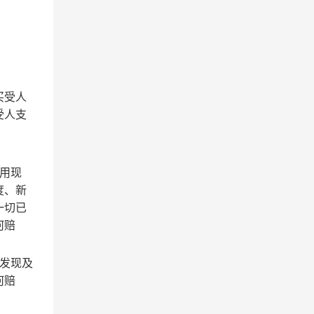
买受人
受人支
用现
度、新
一切已
何赔
发现及
何赔