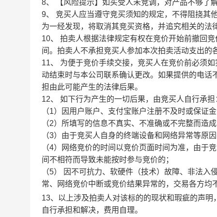
8、 【风险提示】如买受人未竞调，对产品不够了
9、 竞买人应当遵守竞买须知的规定，不得阻挠其
为一经发现，将取消其竞买资格，并追究相关的法
1
0
、
拍卖人根据法律规定有权在竞价开始前撤回竞
间。拍卖人不承担竞买人参加本次拍卖活动支出的
1
1
、
为便于竞价手续交接，竞买人在竞价前必须如
动结束时与本公司联系确认更改。如果提供的电话
担由此可能产生的法律后果。
1
2
、
如下行为产生的一切后果，由竞买人自行承担
（
1）因用户账户、支付宝账户注册不及时或保证
（
2）所填写的信息不真实、不准确或不完整而造
（
3
）由于竞买人自身的终端设备和网络异常等原因
（
4）网络竞价的时间以竞价页面时间为准，由于
间不相符而导致未能按时参与竞价的；
（
5） 因不可抗力、软硬件（技术）故障、非法入
常、网络竞价中断或竞价结果异常的，交易各方均
13
、以上涉及拍卖人对该标的的现状和瑕疵的声明
自行承担和解决，费用自理。