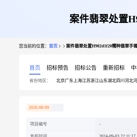
案件翡翠处置H9
您当前的位置：
首页
案件翡翠处置H902d1f20糯种翡翠手镯
首页
招标预告
招标公告
重新招标
中
省份地区：
北京
广东
上海
江苏
浙江
山东
湖北
四川
河北
2026-08-09
项目编号
发布时间
2024-09-03 22:11:17