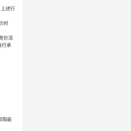
，上述行
价时
竞价活
自行承
部瑕疵