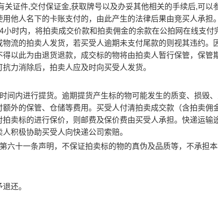
验有关证件,交付保证金,获取牌号以及办妥其他相关的手续后,可以
使用他人名下的卡账支付的，由此产生的法律后果由竞买人承担
24小时内，将拍卖成交价款和拍卖佣金的余款在公拍网在线支付
或物流的拍卖人发货，若买受人逾期未支付尾款的则视其违约。
不得以此为由退货退款，成交标的物将由拍卖人暂行保管，保管
可抗力消除后，拍卖人应及时向买受人发货。
时间内进行提货。逾期提货产生标的物可能发生的质变、损毁、
付额外的保管、仓储等费用。买受人付清拍卖成交款（含拍卖佣
对拍卖标的进行保价，
则
邮费及保价费由买受人承担。快递运输
卖人积极协助买受人向快递公司索赔。
第六十一条声明，不保证拍卖标的物的真伪及品质等，不承担本
予退还。