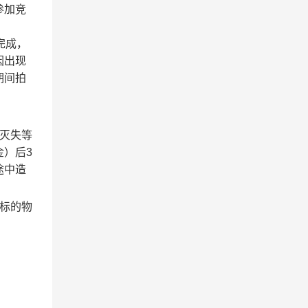
参加竞
。
完成，
因出现
期间拍
灭失等
金）后
3
途中造
标的物