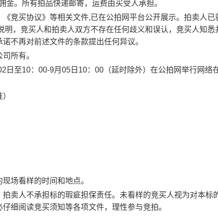
佣金。
所有拍品快递
邮寄
，运费由买受人承担。
、《竞买协议》等相关文件
,已在公拍网平台公开展示。拍卖人已
细说明，竞买人和拍卖人双方不存在任何歧义和误认，竞买人知悉
承诺不再对前述文件的条款提出任何异议。
公司
所有。
02
日至10
：
0
0
-9
月05
日
1
0
：
0
0
（延时除外）在公拍网举行网络
准）
约现场看样的时间和地点。
，拍卖人不承担标的瑕疵担保责任。未看样的竞买人视为对本标
必仔细阅读竞买须知等各项文件，理性参与竞拍。