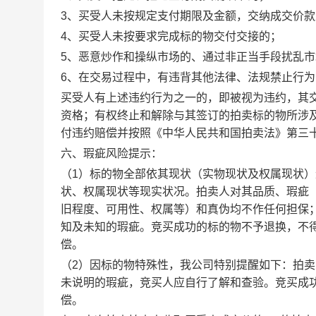
3、买受人未按规定支付期限及金额，交纳成交价
4、买受人未按要求完成标的物交付交接的；
5、恶意炒作和操纵市场的、通过非正当手段扰乱市
6、在交易过程中，有违背其他法律、法规禁止行为
买受人有上述违约行为之一的，即被视为违约，其
资格；有权终止和解除与其签订的拍卖标的物所涉
付违约赔偿并按照《中华人民共和国拍卖法》第三
六、瑕疵风险提示：
（
1）标的物全部依其现状（实物现状及权属现状
状、权属现状等现实状况。
拍卖人对其品质、瑕疵
旧程度、可用性、权属等）和真伪均不作任何担保
知及未知的瑕疵。
竞买成功的标的物不予退换，不
偿。
（
2）因标的物特殊性，我公司特别提醒如下：拍
未说明的瑕疵，竞买人应自行了解和查验。竞买成
偿。