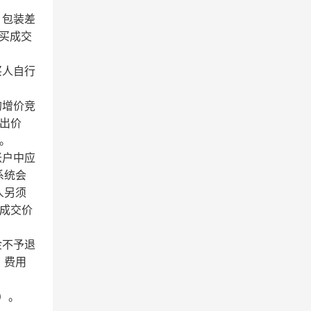
、包装差
买成交
买人自行
的增价竞
出价
。
账户中应
系统会
人另须
成交价
金不予退
、费用
）。