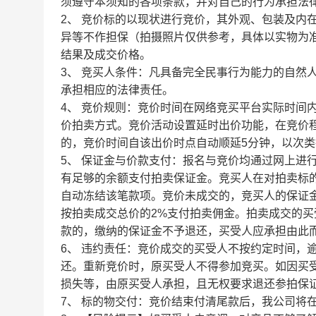
须遵守本须知的各项条款，并对自己的行为承担法
2、 竞价标的以现状进行竞价，其外观、包装及内
异等不作担保（拍摄照片仅供参考，具体以实物为
结果及成交价格。
3、 竞买人条件：凡具备完全民事行为能力的自然
承担相应的法律责任。
4、 竞价规则：竞价时间在网络竞买平台实际时间
价拍卖方式。竞价活动设置延时出价功能，在竞价
的，竞价时间自该出价时点自动顺延5分钟，以次
5、 保证金与价款支付：报名与竞价均通过网上进
有足够的余额支付拍卖保证金。竞买人在对拍卖标
自动冻结该笔款项。竞价未成交的，竞买人的保证
按拍卖成交总价的
2%支付拍卖佣金。
拍卖成交的买
款的，缴纳的保证金不予退还，买受人应承担由此
6、 违约责任：竞价成交的买受人不按约定时间，
还。重新竞价时，原买受人不得参加竞买。如因买
损失等，由原买受人承担，且无权要求退还参拍保
7、 标的物交付：竞价结束付清尾款后，我公司将