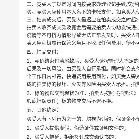
二、
竞买人于规定时间内按要求办理登记手续
,交
买。竞买人应使用本人名下的卡帐支付，如竞买人
三、
拍卖成交后，买受人最迟应在拍卖成交之时起
拍卖人收齐成交款及佣金后需要拍卖人协助发快递
疫情等不可抗力情形导致无法正常发货时，买受人
卖人应积极履行保管义务且不收取任何费用，待不
四、拍品交付：
1、
竞价结束付清尾款后，买受人请按管理人指定的
后果及一切风险，由买受人自行承担。同时将会支
个工作日内邮寄，快递费用采用到付，
如买受人需
成的拍卖标的损坏、灭失等风险由买受人承担。拍
2
、标的物以交割现状为准，拍卖人按照《拍卖法》
瑕疵担保责任；标的物成交后不退不换。
五、其他约定：
买受人有下列行为之一的，均视为违约，保证金不
1、买受人提供虚假、伪造证件或证明文件的；
2、买受人拖延、拒绝签订成交确认书的；