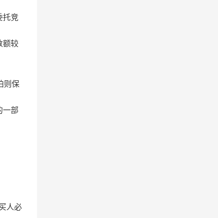
委托竞
数额较
拍则保
的一部
买人必