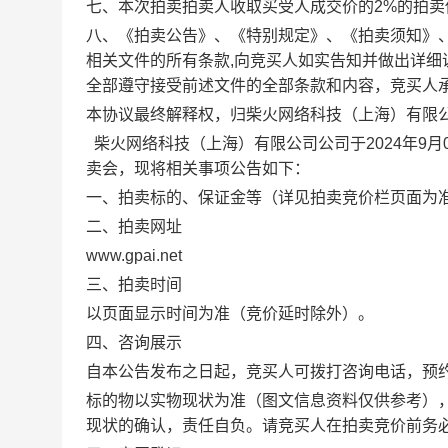
七
、本次拍卖拍卖人收取买受人成交价的
2
%
的拍卖
八、
《拍卖公告》、《特别规定》、《拍卖须知》
相关文件的所有条款,向竞买人如实告知并做出详
全部遵守接受前述文件的全部条款和内容，竞买人
本协议最终解释权，归
柴火网络科技（上海）有限
柴火网络科技（上海）有限公司公司于
2
024
年9
月
卖会，现将相关事项公告如下：
一、拍卖标的、保证金等（详见拍卖竞价栏页面为
二、拍卖网址
www.gpai.net
三、拍卖时间
以页面显示时间为准（竞价延时除外）。
四、咨询展示
自本公告发布之日起，竞买人可拨打咨询电话，预
标的物以实物现状为准（图文信息资料仅供参考）
现状的确认，责任自负。请竞买人在拍卖竞价前务