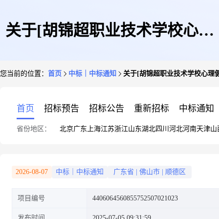
关于[胡锦超职业技术学校心理
您当前的位置：
首页
中标｜中标通知
关于[胡锦超职业技术学校心理
健康与艺术疗育中心修缮工程预
首页
招标预告
招标公告
重新招标
中标通知
省份地区：
北京
广东
上海
江苏
浙江
山东
湖北
四川
河北
河南
天津
山
算编制服务]中选结果的公告
2026-08-07
中标｜中标通知
广东省
|
佛山市
|
顺德区
项目编号
4406064560855752507021023
发布时间
2025-07-05 09:31:59