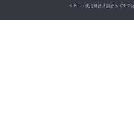
© Baidu
使用爱番番前必读
沪ICP备
NEW
HOT
暂时没有搜索结果…