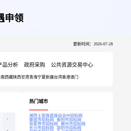
遇申领
更新时间：2026-07-28
产品分析
政府采购
公共资源交易中心
云南
西藏
陕西
甘肃
青海
宁夏
新疆
台湾
香港
澳门
热门城市
湘西土家族苗族自治州招标网
娄底市招标网
衡阳市招标网
张家界市招标网
郴州市招标网
长沙市招标网
邵阳市招标网