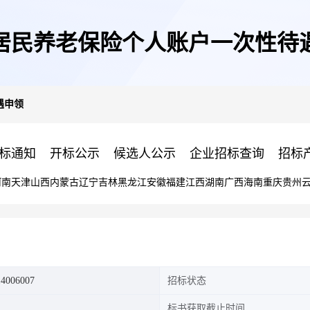
居民养老保险个人账户一次性待
遇申领
标通知
开标公示
候选人公示
企业招标查询
招标
河南
天津
山西
内蒙古
辽宁
吉林
黑龙江
安徽
福建
江西
湖南
广西
海南
重庆
贵州
14006007
招标状态
标书获取截止时间