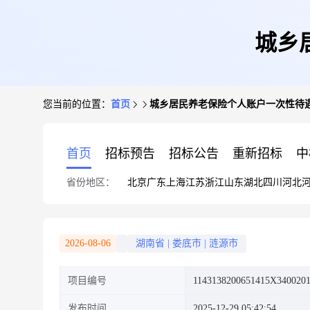
城乡
您当前的位置：
首页
城乡居民养老保险个人账户一次性待
首页
招标预告
招标公告
重新招标
中
省份地区：
北京
广东
上海
江苏
浙江
山东
湖北
四川
河北
2026-08-06
湖南省
|
娄底市
|
涟源市
项目编号
1143138200651415X340020
发布时间
2025-12-29 05:42:54