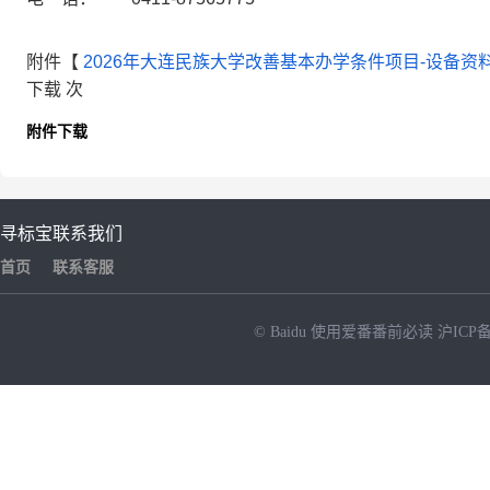
附件【
2026年大连民族大学改善基本办学条件项目-设备资
下载 次
附件下载
寻标宝
联系我们
首页
联系客服
© Baidu
使用爱番番前必读
沪ICP备
NEW
HOT