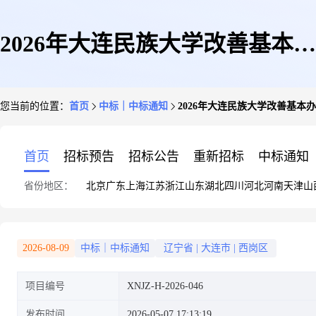
2026年大连民族大学改善基本办
您当前的位置：
首页
中标｜中标通知
2026年大连民族大学改善基本办学
学条件项目-设备资料购置-机电
首页
招标预告
招标公告
重新招标
中标通知
省份地区：
北京
广东
上海
江苏
浙江
山东
湖北
四川
河北
河南
天津
山
工程学院工程认证及一流专业建
2026-08-09
中标｜中标通知
辽宁省
|
大连市
|
西岗区
项目编号
XNJZ-H-2026-046
设(二)中标结果公告(XNJZ-H-
发布时间
2026-05-07 17:13:19