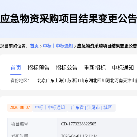
应急物资采购项目结果变更公告
您当前的位置：
首页
中标｜中标通知
应急物资采购项目结果变更公告
首页
招标预告
招标公告
重新招标
中标通知
省份地区：
北京
广东
上海
江苏
浙江
山东
湖北
四川
河北
河南
天津
山
2026-08-07
中标｜中标通知
广东省
|
汕尾市
|
城区
项目编号
CD-1773228822505
发布时间
2026-04-01 16:11:14