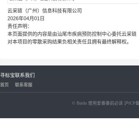
云采链（广州）信息科技有限公司
2026年04月01日
责任声明：
本页面提供的内容是由汕尾市疾病预防控制中心委托云采链
对本项目的零散采购结果负相关责任且拥有最终解释权。
寻标宝
联系我们
首页
联系客服
© Baidu
使用爱番番前必读
沪ICP备
NEW
HOT