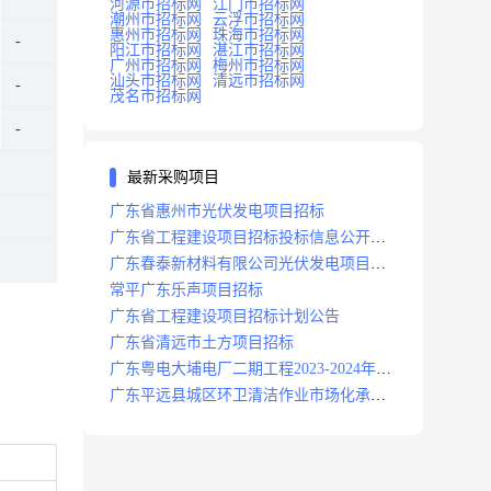
河源市招标网
江门市招标网
潮州市招标网
云浮市招标网
惠州市招标网
珠海市招标网
阳江市招标网
湛江市招标网
广州市招标网
梅州市招标网
汕头市招标网
清远市招标网
茂名市招标网
最新采购项目
广东省惠州市光伏发电项目招标
广东省工程建设项目招标投标信息公开目
录
广东春泰新材料有限公司光伏发电项目招
标
常平广东乐声项目招标
广东省工程建设项目招标计划公告
广东省清远市土方项目招标
广东粤电大埔电厂二期工程2023-2024年度
安保服务项目招标公告
广东平远县城区环卫清洁作业市场化承包
项目招标中标候选人公示