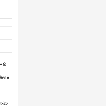
4
中
全
控机台
办法》