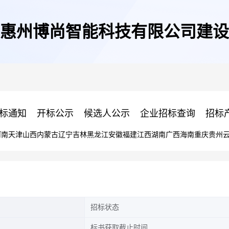
惠州博尚智能科技有限公司建设
标通知
开标公示
候选人公示
企业招标查询
招标
河南
天津
山西
内蒙古
辽宁
吉林
黑龙江
安徽
福建
江西
湖南
广西
海南
重庆
贵州
招标状态
标书获取截止时间