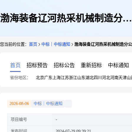
渤海装备辽河热采机械制造分公
您当前的位置：
首页
中标｜中标通知
渤海装备辽河热采机械制造分公司
司2024年项目非标加工设备
首页
招标预告
招标公告
重新招标
中标通知
省份地区：
北京
广东
上海
江苏
浙江
山东
湖北
四川
河北
河南
天津
山
2026-08-06
中标｜中标通知
项目编号
发布时间
2024-07-29 09:39:21