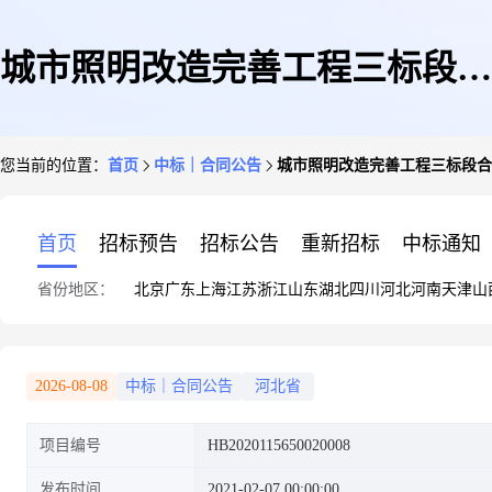
城市照明改造完善工程三标段合
您当前的位置：
首页
中标｜合同公告
城市照明改造完善工程三标段合
同公告
首页
招标预告
招标公告
重新招标
中标通知
省份地区：
北京
广东
上海
江苏
浙江
山东
湖北
四川
河北
河南
天津
山
2026-08-08
中标｜合同公告
河北省
项目编号
HB2020115650020008
发布时间
2021-02-07 00:00:00