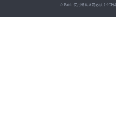
© Baidu
使用爱番番前必读
沪ICP备
NEW
HOT
暂时没有搜索结果…