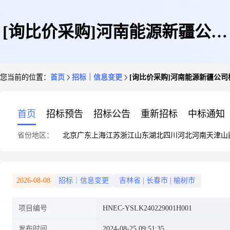
[询比价采购]河南能源新疆公司
您当前的位置：
首页
招标｜信息变更
[询比价采购]河南能源新疆公司榆树
榆树岭煤矿LBD-1200/660(380)S
首页
招标预告
招标公告
重新招标
中标通知
省份地区：
北京
广东
上海
江苏
浙江
山东
湖北
四川
河北
河南
天津
山
矿用隔爆型硫化机配件代储代销
2026-08-08
招标｜信息变更
吉林省
|
长春市
|
榆树市
项目编号
HNEC-YSLK240229001H001
变更公告
发布时间
2024-08-25 09:51:35