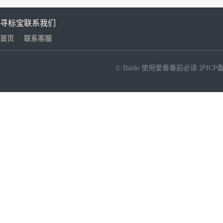
寻标宝
联系我们
首页
联系客服
© Baidu
使用爱番番前必读
沪ICP备
NEW
HOT
暂时没有搜索结果…