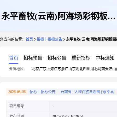
永平畜牧(云南)阿海场彩钢板围
您当前的位置：
首页
招标｜招标公告
永平畜牧(云南)阿海场彩钢板
挡采购询价公告
首页
招标预告
招标公告
重新招标
中标通知
省份地区：
北京
广东
上海
江苏
浙江
山东
湖北
四川
河北
河南
天津
山
2026-08-06
招标｜招标公告
云南省
|
大理白族自治州
|
永平县
项目编号
发布时间
2026-04-17 16:26:51