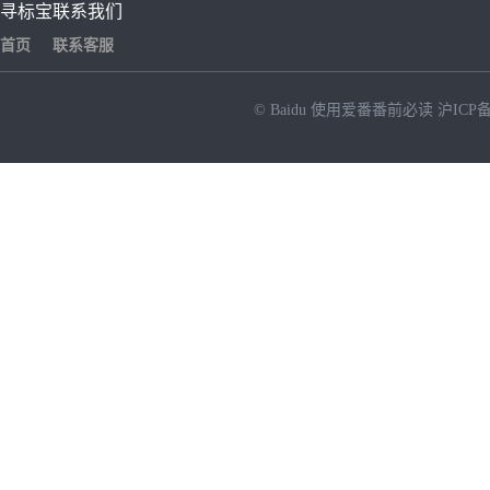
寻标宝
联系我们
首页
联系客服
© Baidu
使用爱番番前必读
沪ICP备
NEW
HOT
暂时没有搜索结果…