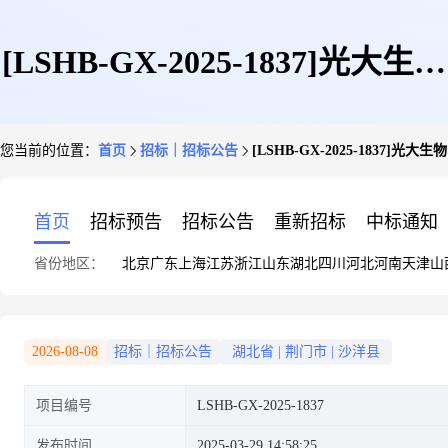
[LSHB-GX-2025-1837]光大生物
您当前的位置：
首页
招标｜招标公告
[LSHB-GX-2025-1837
能源(沙洋)有限公司电动铲车租
首页
招标预告
招标公告
重新招标
中标通知
省份地区：
北京
广东
上海
江苏
浙江
山东
湖北
四川
河北
河南
天津
山
赁询价公告
2026-08-08
招标｜招标公告
湖北省
|
荆门市
|
沙洋县
项目编号
LSHB-GX-2025-1837
发布时间
2025-03-29 14:58:25