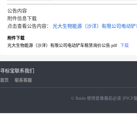
公告内容
附件信息下载
点击查看公告内容：
光大生物能源（沙洋）有限公司电动铲车
附件下载
光大生物能源（沙洋）有限公司电动铲车租赁询价公告.pdf
下载
寻标宝
联系我们
首页
联系客服
© Baidu
使用爱番番前必读
沪ICP备
NEW
HOT