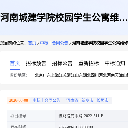
河南城建学院校园学生公寓维修
您当前的位置：
首页
中标｜合同公告
河南城建学院校园学生公寓维修
项目
首页
招标预告
招标公告
重新招标
中标通知
省份地区：
北京
广东
上海
江苏
浙江
山东
湖北
四川
河北
河南
天津
山
2026-08-08
中标｜合同公告
河南省
|
新乡市
|
长垣市
项目编号
豫财磋商采购-2022-511-E
发布时间
2022-09-01 00:00:00