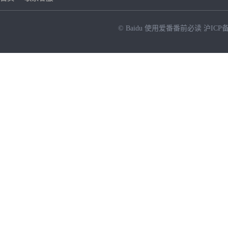
© Baidu
使用爱番番前必读
沪ICP备
NEW
HOT
暂时没有搜索结果…