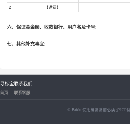
2
【运费】
六、保证金金额、收款银行、用户名及卡号:
七、其他补充事宜:
寻标宝
联系我们
首页
联系客服
© Baidu
使用爱番番前必读
沪ICP备
NEW
HOT