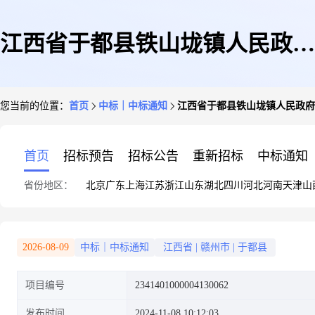
江西省于都县铁山垅镇人民政府
您当前的位置：
首页
中标｜中标通知
江西省于都县铁山垅镇人民政府
关于宣传品制作服务的框架协议
首页
招标预告
招标公告
重新招标
中标通知
省份地区：
北京
广东
上海
江苏
浙江
山东
湖北
四川
河北
河南
天津
山
馆采购项目成交公告
2026-08-09
中标｜中标通知
江西省
|
赣州市
|
于都县
项目编号
2341401000004130062
发布时间
2024-11-08 10:12:03