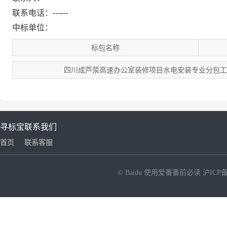
联系电话：------
中标单位：
标包名称
四川成芦荥高速办公室装修项目水电安装专业分包工
寻标宝
联系我们
首页
联系客服
© Baidu
使用爱番番前必读
沪ICP备
NEW
HOT