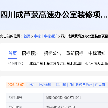
四川成芦荥高速办公室装修项目
您当前的位置：
首页
中标｜中标通知
四川成芦荥高速办公室装修项目
水电安装专业分包工程
首页
招标预告
招标公告
重新招标
中标通知
省份地区：
北京
广东
上海
江苏
浙江
山东
湖北
四川
河北
河南
天津
山
2026-08-07
中标｜中标通知
四川省
|
凉山彝族自治州
|
西昌市
项目编号
M5100005240008711001
发布时间
2026-01-12 17:27:31