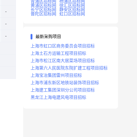
青浦区招标网
杨浦区招标网
黄浦区招标网
徐汇区招标网
长宁区招标网
静安区招标网
普陀区招标网
虹口区招标网
最新采购项目
上海市虹口区商务委员会项目招标
上海土石方运输工程项目招标
上海市松江区南大居菜场项目招标
上海第六人民医院东院扩建工程项目招标
上海宝冶集团雷州项目招标
上海市浦东新区地铁站装饰项目招标
上海建工集团深圳分公司项目招标
黑龙江上海电建风电项目招标