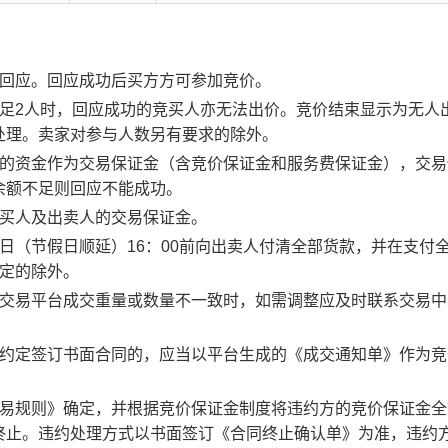
行回应。回应成功后买方方可参加竞价。
足2人时，回应成功的竞买人亦无法出价。竞价结束显示为无人
处理。卖家对参与人数另有要求的除外。
度的资金作为交易保证金（含竞价保证金和服务费保证金），交易
余额不足则回应不能成功。
竞买人及出卖人的交易保证金。
日（节假日顺延）16：00前向出卖人付清全部货款，并在支付
约定的除外。
子交易平台成交重量或数量不一致时，如需调整应及时联系交易中
。约定签订书面合同的，应当以平台生成的《成交通知单》作为竞
交易规则》确定，并根据竞价保证金制度将违约方的竞价保证金全
终止。违约处理方式以书面签订《合同终止确认单》为准，违约