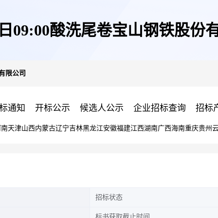
22日09:00酸洗尾卷宝山钢铁股份
份有限公司
标通知
开标公示
候选人公示
企业招标查询
招标
河南
天津
山西
内蒙古
辽宁
吉林
黑龙江
安徽
福建
江西
湖南
广西
海南
重庆
贵州
招标状态
标书获取截止时间