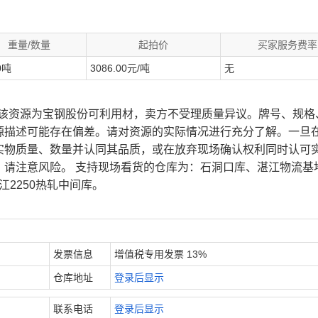
重量/数量
起拍价
买家服务费率
0吨
3086.00元/吨
无
、该资源为宝钢股份可利用材，卖方不受理质量异议。牌号、规格
源描述可能存在偏差。请对资源的实际情况进行充分了解。一旦
实物质量、数量并认同其品质，或在放弃现场确认权利同时认可
，请注意风险。 支持现场看货的仓库为：石洞口库、湛江物流基
江2250热轧中间库。
发票信息
增值税专用发票 13%
仓库地址
登录后显示
联系电话
登录后显示