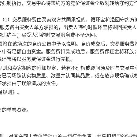
请强制执行，交易中心将违约方的竞价保证金全数划转给守约方
：（1）交易服务费由买卖双方共同承担的，循环宝将退回守约方
易服务费由买受人单方承担的，出卖人违约时循环宝将退回买受人
的违约金；买受人违约时交易服务费不予退回。
事项将在该场次的竞价公告中予以说明。竞价成交后，交易服务费
户中有足额自由资金。服务费扣款成功后，服务费保证金将释放
循环宝将以服务费保证金进行充抵。
规则和卖家相应的附加规定，若有不理解或疑问须及时与交易中
方已现场确认实物质量、数量并认同其品质，或在放弃现场确认
不承担由于误解造成的责任。
易规则》。
售的单卷资源。
规则，对其在网上竞价活动中的一切行为负责，并承担相应的法律