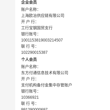
企业会员
账户名称：
上海欧冶供应链有限公司
开 户 行：
工行宝钢国贸支行
银行账号：
1001153819003214507
联 行 号：
102290015387
个人会员
账户名称：
东方付通信息技术有限公司
开 户 行：
支付机构备付金集中存管账户
银行账号：
10366921
联 行 号：
991290000697