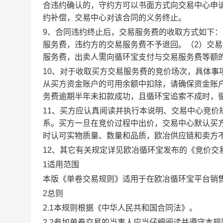
合违约确认的，守约方可以书面方式向交易中心申
约补偿，交易中心对该合同的义务终止。
9、合同违约终止后，交易服务费的收取方式如下
服务费，违约方的交易服务费不予退回。（2）交
服务费，出卖人需向循环宝支付与交易服务费等额
10、对于收取买方交易服务费的竞价场次，具体
从买方资金账户的可用余额中扣除，请确保资金账
务费逾期半年未扣款成功，且循环宝追索不成时，
11、买方应认真阅读并执行本说明、交易中心竞价
系。买方一旦在竞价过程中出价，交易中心默认买
时认可实物质量、数量和品质，欧冶供应链和卖方
12、其它有关规定详见欧冶循环宝发布的《竞价交
1适用范围
本版《单卷交易规则》适用于在欧冶循环宝平台销
2总则
2.1本规则根据《中华人民共和国合同法》。
2.2参加单卷交易的当事人应当仔细阅读并遵守本