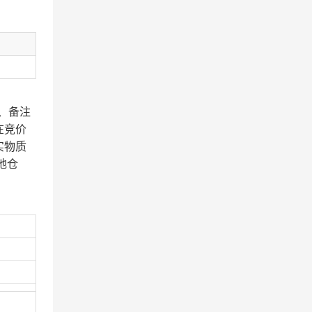
、备注
在竞价
实物质
地仓