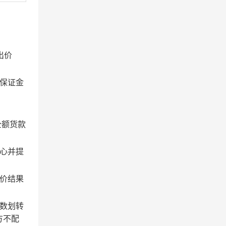
出价
保证金
全额货款
心并提
价结果
数划转
方不配