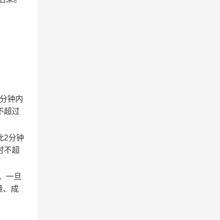
2分钟内
不超过
此2分钟
时不超
。一旦
量、成