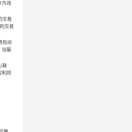
作为违
的交易
的交易
将自动
；当服
心联
权利同
后果。