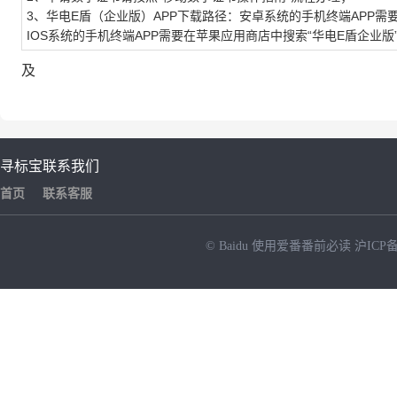
3、华电E盾（企业版）APP下载路径：安卓系统的手机终端APP需要进
IOS系统的手机终端APP需要在苹果应用商店中搜索“华电E盾企业版
及
寻标宝
联系我们
首页
联系客服
© Baidu
使用爱番番前必读
沪ICP备
NEW
HOT