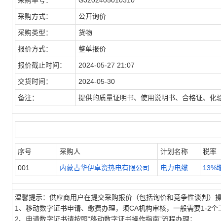
采购单号：
GJ202405010310
采购方式：
公开询价
采购类型：
货物
报价方式：
整单报价
报价截止时间：
2024-05-27 21:07
交货时间：
2024-05-30
备注：
提供的质量证明书、使用说明书、合格证、化
序号
采购人
计划名称
税率
001
内蒙古华伊卓资热电有限公司
电力电缆
13%
温馨提示：供应商用户在提交采购报价（包括询价和竞争性谈判）
1、移动数字证书申请、缴费办理，须CA机构审核，一般需要1-2个
2、申请数字证书请按照“移动数字证书操作指南”流程办理；