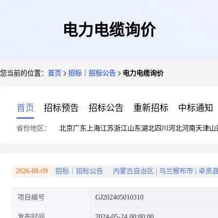
电力电缆询价
您当前的位置：
首页
招标｜招标公告
电力电缆询价
首页
招标预告
招标公告
重新招标
中标通知
省份地区：
北京
广东
上海
江苏
浙江
山东
湖北
四川
河北
河南
天津
山
2026-08-09
招标｜招标公告
内蒙古自治区
|
乌兰察布市
|
卓资
项目编号
GJ202405010310
发布时间
2024-05-24 00:00:00