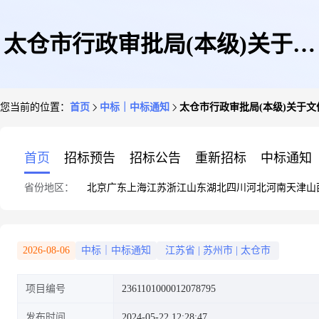
太仓市行政审批局(本级)关于文
您当前的位置：
首页
中标｜中标通知
太仓市行政审批局(本级)关于
件篮的网上商城采购项目成交公
首页
招标预告
招标公告
重新招标
中标通知
省份地区：
北京
广东
上海
江苏
浙江
山东
湖北
四川
河北
河南
天津
山
告
2026-08-06
中标｜中标通知
江苏省
|
苏州市
|
太仓市
项目编号
2361101000012078795
发布时间
2024-05-22 12:28:47