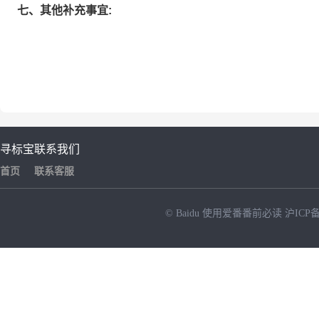
七、其他补充事宜:
寻标宝
联系我们
首页
联系客服
© Baidu
使用爱番番前必读
沪ICP备
NEW
HOT