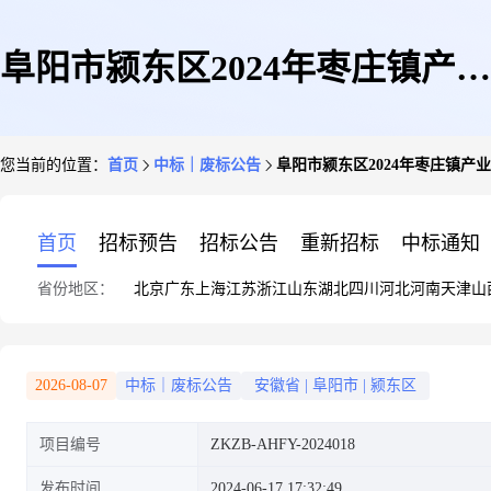
阜阳市颍东区2024年枣庄镇产业
您当前的位置：
首页
中标｜废标公告
阜阳市颍东区2024年枣庄镇产
发展基地及其配套项目1#厂房监
首页
招标预告
招标公告
重新招标
中标通知
省份地区：
北京
广东
上海
江苏
浙江
山东
湖北
四川
河北
河南
天津
山
理项目终止公告
2026-08-07
中标｜废标公告
安徽省
|
阜阳市
|
颍东区
项目编号
ZKZB-AHFY-2024018
发布时间
2024-06-17 17:32:49