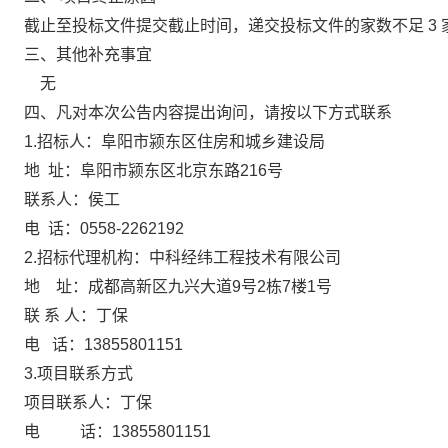
截止至投标文件提交截止时间，递交投标文件的家数不足
3
三、其他补充事宜
无
四、凡对本次公告内容提出询问，请按以下方式联系
1.招标人：阜阳市颍东区住房和城乡建设局
地
址：阜阳市颍东区北京东路
216号
联系人：侯工
电
话：
0558-2262192
2.招标代理机构：中科经纬工程技术有限公司
地
址：成都高新区九兴大道
9号2栋7楼1号
联
系
人：丁保
电
话：
13855801151
3.项目联系方式
项目联系人：丁保
电
话：
13855801151