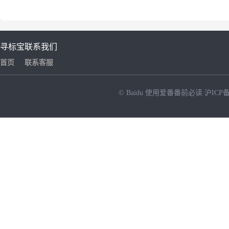
寻标宝
联系我们
首页
联系客服
© Baidu
使用爱番番前必读
沪ICP备
NEW
HOT
暂时没有搜索结果…