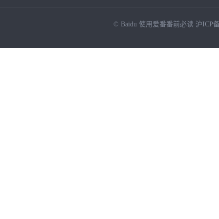
© Baidu
使用爱番番前必读
沪ICP备
NEW
HOT
暂时没有搜索结果…