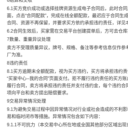
6结算和交收
6.1买方竞价成功或选择挂牌资源生成电子合同后，此时合同
面，点击“合同配款”，完成在线全额配款，最迟应于合同生成当
合同、资源不再保留，并要求买方依约承担违约责任，详见
6.2合同生效后，买家需在交易平台创建提单后，方可去仓
7数量、重量异议处理
卖方不受理质量异议，牌号、规格、备注等参考信息仅作参
厂为准。
8违约责任
8.1买方逾期未全额配款，视为买方违约，买方将承担违约
“买家中心--我的合同”页面支付。拒不履行违约责任的买
履行合同，卖方将承担违约责任并支付违约金，每个违约合同
项向平台和卖方提出赔偿要求。
9交易异常情况处理
9.1为避免交易过程中因异常情况对行业或社会造成的不利
易和临时闭市等措施。异常情况包含如下内容：
9.1.1不可抗力（本交易中心所在地或全国其他部分区域