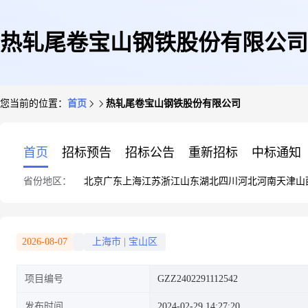
热轧尾卷宝山钢铁股份有限公司
您当前的位置：
首页
热轧尾卷宝山钢铁股份有限公司
首页
招标预告
招标公告
重新招标
中标通知
省份地区：
北京
广东
上海
江苏
浙江
山东
湖北
四川
河北
河南
天津
山
2026-08-07
上海市
|
宝山区
项目编号
GZZ2402291112542
发布时间
2024-02-29 14:27:20