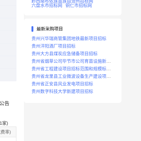
黔西南布依族苗族自治州招标网
六盘水市招标网
铜仁市招标网
最新采购项目
贵州兴华瑞商管集团地铁最新项目招标
贵州泙阳酒厂项目招标
贵州大方县煤炭应急储备项目招标
贵州省烟草公司毕节市公司育苗设施新建
及修复项目招标公告
贵州省工程建设项目招标范围和规模标准
规定
贵州省龙里县工业微波设备生产建设项目
招标
贵州省正安县风业发电项目招标
贵州数字科技大学新建项目招标
公告
1
家)
费率)