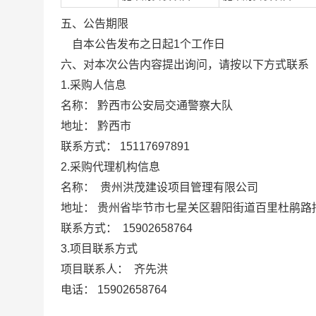
五
、公告期限
自本公告发布之日起
1
个工作日
六
、对本次公告内容提出询问，请按以下方式联系
1.
采购人信息
名
称：
黔西市公安局交通警察大队
地
址：
黔西市
联系方式：
15117697891
2.
采购代理机构信息
名
称：
贵州洪茂建设项目管理有限公司
地
址：
贵州省毕节市七星关区碧阳街道百里杜鹃路
联系方式：
15902658764
3.
项目联系方式
项目联系人：
齐先洪
电
话：
15902658764