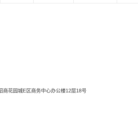
招商花园城
E
区商务中心办公楼
12
层
18
号