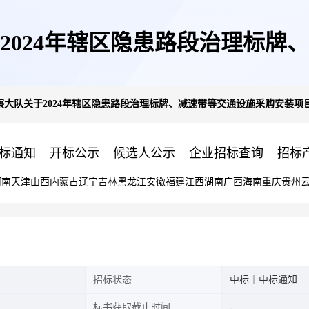
2024年辖区隐患路段治理标牌
大队关于2024年辖区隐患路段治理标牌、减速带等交通设施采购安装项目
中标(成交)结果公告
标通知
开标公示
候选人公示
企业招标查询
招标
河南
天津
山西
内蒙古
辽宁
吉林
黑龙江
安徽
福建
江西
湖南
广西
海南
重庆
贵州
招标状态
中标｜中标通知
标书获取截止时间