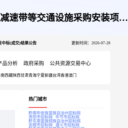
、减速带等交通设施采购安装项目
中标(成交)结果公告
更新时间：2026-07-28
产品分析
政府采购
公共资源交易中心
云南
西藏
陕西
甘肃
青海
宁夏
新疆
台湾
香港
澳门
热门城市
黔南布依族苗族自治州招标网
贵阳市招标网
毕节市招标网
黔东南苗族侗族自治州招标网
安顺市招标网
遵义市招标网