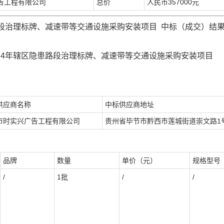
告工程有限公司
总价
人民币
357000
元
路段治理标牌、减速带等交通设施采购安装项目 中标（成交）结
24
年辖区隐患路段治理标牌、减速带等交通设施采购安装项目
供应商名称
中标供应商地址
市时实兴广告工程有限公司
贵州省毕节市黔西市莲城街道崇文路
1
品牌
数量
单价（元）
规格型号
/
1批
/
/