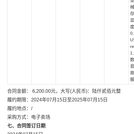
型
械
存
显
度
0
U
r
1
数
音
故
服
合同金额： 6,200.00元，大写(人民币)：陆仟贰佰元整
履约期限：2024年07月15日至2025年07月15日
履约地点：/
采购方式：电子卖场
七、合同签订日期