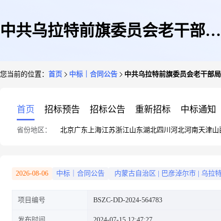
中共乌拉特前旗委员会老干部局
您当前的位置：
首页
中标｜合同公告
中共乌拉特前旗委员会老干部局
中共乌拉特前旗委员会老干部局
首页
招标预告
招标公告
重新招标
中标通知
省份地区：
北京
广东
上海
江苏
浙江
山东
湖北
四川
河北
河南
天津
山
便携式计算机直接订购采购合同
2026-08-06
中标｜合同公告
内蒙古自治区
|
巴彦淖尔市
|
乌拉
项目编号
BSZC-DD-2024-564783
政府采购合同公告
发布时间
2024-07-15 12:47:27