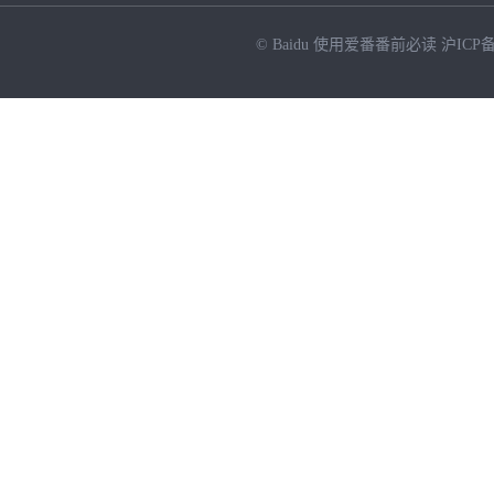
© Baidu
使用爱番番前必读
沪ICP备
NEW
HOT
暂时没有搜索结果…