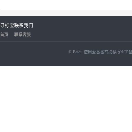
寻标宝
联系我们
首页
联系客服
© Baidu
使用爱番番前必读
沪ICP备
NEW
HOT
暂时没有搜索结果…