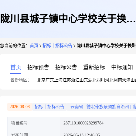
陇川县城子镇中心学校关于换鞋
您当前的位置：
首页
招标｜招标公告
陇川县城子镇中心学校关于换鞋
凳的网上超市采购项目采购公告
首页
招标预告
招标公告
重新招标
中标通知
省份地区：
北京
广东
上海
江苏
浙江
山东
湖北
四川
河北
河南
天津
山
2026-08-08
招标｜招标公告
云南省
|
德宏傣族景颇族自治州
|
项目编号
2871101000028299784
发布时间
2026-05-13 12:46:05