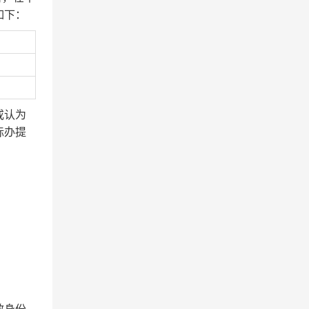
如下：
或认为
标办提