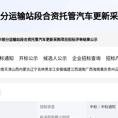
年部分运输站段合资托管汽车更新
3年部分运输站段合资托管汽车更新采购项目招标评审结果公示
标通知
开标公示
候选人公示
企业招标查询
招标
河南
天津
山西
内蒙古
辽宁
吉林
黑龙江
安徽
福建
江西
湖南
广西
海南
重庆
贵州
招标状态
中标｜中标通知
标书获取截止时间