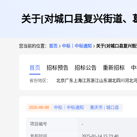
关于[对城口县复兴街道、
您当前的位置：
首页
中标｜中标通知
关于[对城口县复兴
首页
招标预告
招标公告
重新招标
中
省份地区：
北京
广东
上海
江苏
浙江
山东
湖北
四川
河北
2026-08-08
中标｜中标通知
重庆市
|
城口县
项目编号
发布时间
2025-01-14 15:23:40