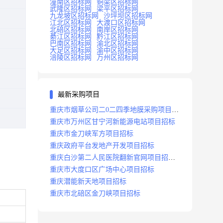
潼南区招标网
铜梁区招标网
武隆区招标网
梁平区招标网
九龙坡区招标网
沙坪坝区招标网
江北区招标网
大渡口区招标网
北碚区招标网
南岸区招标网
綦江区招标网
黔江区招标网
巴南区招标网
渝北区招标网
大足区招标网
渝中区招标网
涪陵区招标网
万州区招标网
最新采购项目
重庆市烟草公司二0二四季地膜采购项目招
标公告
重庆市万州区甘宁河新能源电站项目招标
重庆市金刀峡军方项目招标
重庆政府平台发地产开发项目招标
重庆白沙第二人民医院翻新官网项目招标
公告
重庆市大度口区广场中心项目招标
重庆潜能新天地项目招标
重庆市北碚区金刀峡项目招标