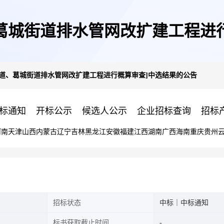
葛城街道排水管网改扩建工程进
街道、葛城街道排水管网改扩建工程进行概算审查]中选结果的公告
标通知
开标公示
候选人公示
企业招标查询
招标
河南
天津
山西
内蒙古
辽宁
吉林
黑龙江
安徽
福建
江西
湖南
广西
海南
重庆
贵州
招标状态
中标｜中标通知
标书获取截止时间