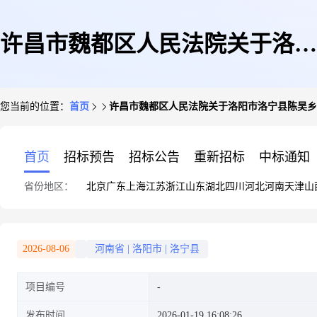
许昌市魏都区人民法院关于洛阳
您当前的位置：
首页
许昌市魏都区人民法院关于洛阳市洛宁县陈吴乡公园
市洛宁县陈吴乡公园外滩7幢3单
首页
招标预告
招标公告
重新招标
中标通知
省份地区：
北京
广东
上海
江苏
浙江
山东
湖北
四川
河北
河南
天津
山
元402号的房产(第二次拍卖)的
2026-08-06
河南省
|
洛阳市
|
洛宁县
项目编号
公告(二次)
发布时间
2026-01-19 16:08:26