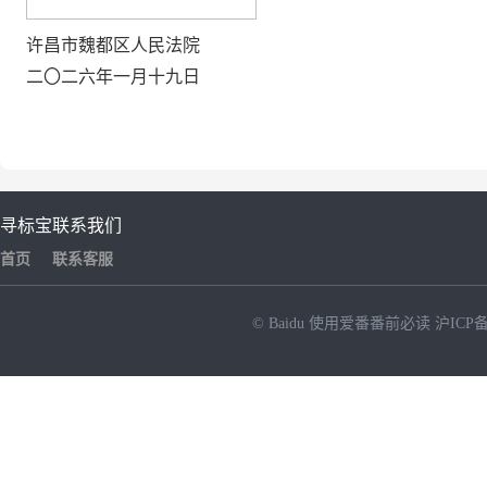
许昌市魏都区人民法院
二〇二
六年一月十九
日
寻标宝
联系我们
首页
联系客服
© Baidu
使用爱番番前必读
沪ICP备
NEW
HOT