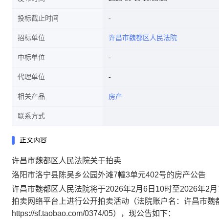
投标截止时间
招标单位
许昌市魏都区人民法院
中标单位
代理单位
相关产品
房产
联系方式
正文内容
许昌市魏都区人民法院
关于拍卖
洛阳市洛宁县陈吴乡公园外滩
7幢3单元402号的房产
公告
许昌市
魏都
区人民法院将
于
202
6
年
2
月
6
日
10时至202
6
年
2
月
拍卖网络平台上进行公开拍卖活动
（法院账户名
：
许昌市魏
https://sf.taobao.com/0374/05
），现公告如下：