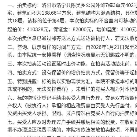
一、
拍卖
标的：
洛阳市洛宁县陈吴乡公园外滩
7幢3单元402
宅，建筑面积为
138.66平方米，
建筑结构为混合结构
，
具体
共
18层，该标的位于第4层
。
本次拍卖标的不含室内可移动
起拍价：
410328元
，保证金：
82000
元，增价幅度：
4100
元
本次拍卖信息已通过邮寄送达方式送达被执行人，若无法收
二、
咨询、展示看样的时间与方式：
自
2026年
1
月
21
日起至
2
系，由本院统一安排看样（调查情况表显示无钥匙或不明的
三、本次拍卖活动设置延时出价功能，在拍卖活动结束前，
四、拍卖方式：
设有保留价的增价拍卖方式，
保留价等于起
五、特别提醒：标的物以实物现状为准，本院不承担本标的
匙或不明的，无法安排看样）
，未看样的竞买人视为对本标
六、标的物转让登记手续由买受人自行办理，
交易双方按照
产权人（被执行人）承担的相应税费需由买受人先行垫付，
欠费由买受人承担。限购、过户情况由竞买人自行向拍卖标
七、买受人应及时办理过户手续并缴纳相关的税费，在收到
期不办理退还税费手续的，本院将依法发放拍卖款项，不再