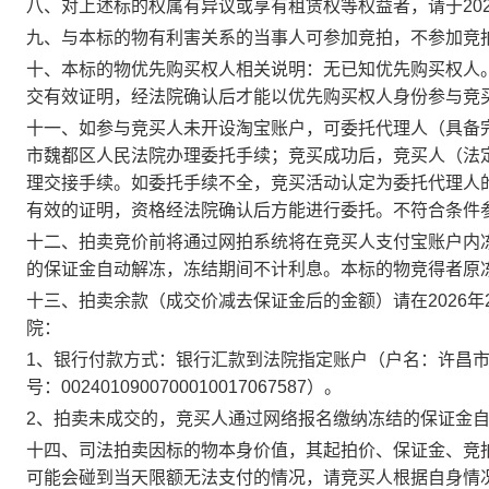
八、对上述标的权属有异议或享有租赁权等权益者，请于
20
九、与本标的物有利害关系的当事人可参加竞拍，不参加竞
十
、
本标的物优先购买权人相关说明：无已知优先购买权人
交有效证明，经法院确认后才能以优先购买权人身份参与竞
十一
、
如参与竞买人未开设淘宝账户，可委托代理人（具备
市魏都区人民法院办理委托手续；竞买成功后，竞买人（法
理交接手续。如委托手续不全，竞买活动认定为委托代理人
有效的证明，资格经法院确认后方能进行委托。不符合条件
十二
、
拍卖竞价前
将通过网拍
系统将
在
竞买人支付宝账户内
的保证金自动
解冻
，冻结期间不计利息。本标的物竞得者原
十
三
、拍
卖
余款（成交价减去保证金后的金额）
请
在
202
6
年
院
：
1、银行付款方式：银行汇款到法院指定账户
（
户名：
许昌
号
：
0024010900700010017067587
）。
2、
拍卖未成交的，
竞买人通过网络报名缴纳
冻结的保证金
十四
、司法拍卖因标的物本身价值，其起拍价、保证金
、竞
可能会碰到当天限额无法支付的情况，请竞买人根据自身情