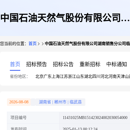
中国石油天然气股份有限公司湖
您当前的位置：
首页
中国石油天然气股份有限公司湖南销售分公司临
南销售分公司临武县西城加油站
首页
招标预告
招标公告
重新招标
中标通知
省份地区：
北京
广东
上海
江苏
浙江
山东
湖北
四川
河北
河南
天津
山
办理发票验(交)旧业务
2026-08-08
湖南省
|
郴州市
|
临武县
项目编号
11431025MB151423024002030054000
发布时间
2025-01-13 00:12:24