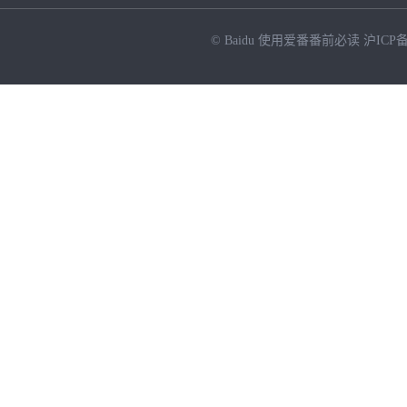
© Baidu
使用爱番番前必读
沪ICP备
NEW
HOT
暂时没有搜索结果…