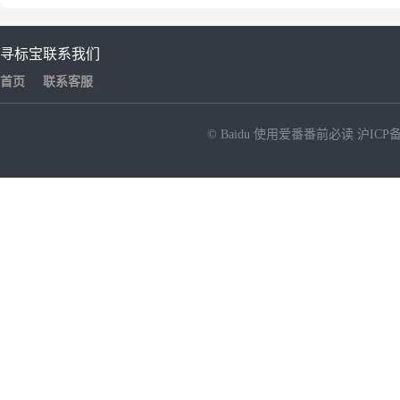
寻标宝
联系我们
首页
联系客服
© Baidu
使用爱番番前必读
沪ICP备
NEW
HOT
暂时没有搜索结果…