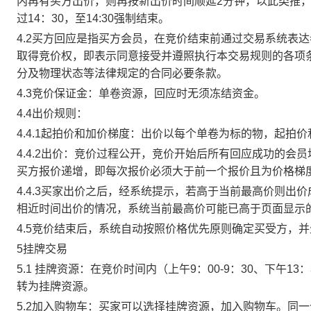
内再有买方出价，则再按新出价时间顺延2分钟，以此类推
过14：30，至14:30强制结束。
4.2买方回应是指买方会员，在竞价结束前通过交易系统表
取得竞价权，即表示同意接受并遵照执行本交易规则的各项
分及物理状态等法律规定的合同必要条款。
4.3竞价保证金：单卷资源，回应时无须冻结资金。
4.4出价规则：
4.4.1起拍价和加价梯度：出价以每个单卷为标的物，起拍
4.4.2出价：竞价过程公开，竞价开始后所有回应成功的
买方报价递增，即每次报价必须大于前一个报价且为价格梯
4.4.3买家出价之后，经系统提示，若高于当前最高价则
相近时间出价的情况，系统当前最高价可能已高于页面显示
4.5竞价结束后，系统自动按照价格优先原则确定买受方，
5挂牌交易
5.1 挂牌资源：在竞价时间内（上午9：00-9：30、下午1
转为挂牌资源。
5.2加入购物车：买家可以选择挂牌资源，加入购物车。同