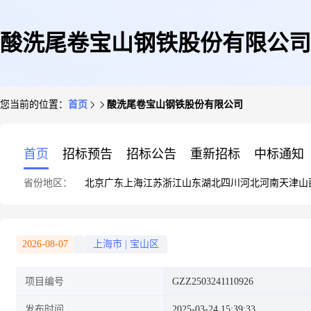
酸洗尾卷宝山钢铁股份有限公司
您当前的位置：
首页
酸洗尾卷宝山钢铁股份有限公司
首页
招标预告
招标公告
重新招标
中标通知
省份地区：
北京
广东
上海
江苏
浙江
山东
湖北
四川
河北
河南
天津
山
2026-08-07
上海市
|
宝山区
项目编号
GZZ2503241110926
发布时间
2025-03-24 15:39:33