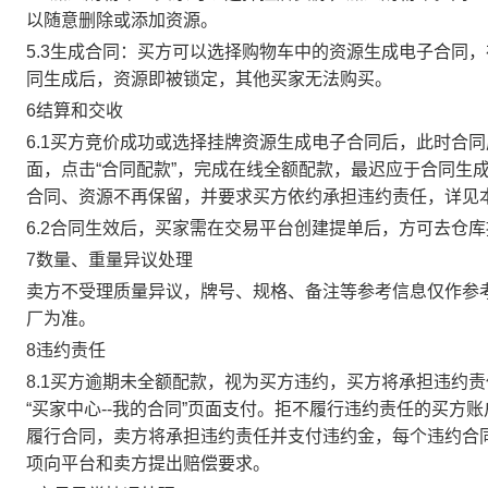
以随意删除或添加资源。
5.3生成合同：买方可以选择购物车中的资源生成电子合同
同生成后，资源即被锁定，其他买家无法购买。
6结算和交收
6.1买方竞价成功或选择挂牌资源生成电子合同后，此时合同
面，点击“合同配款”，完成在线全额配款，最迟应于合同生成当
合同、资源不再保留，并要求买方依约承担违约责任，详见
6.2合同生效后，买家需在交易平台创建提单后，方可去仓
7数量、重量异议处理
卖方不受理质量异议，牌号、规格、备注等参考信息仅作参
厂为准。
8违约责任
8.1买方逾期未全额配款，视为买方违约，买方将承担违约
“买家中心--我的合同”页面支付。拒不履行违约责任的买
履行合同，卖方将承担违约责任并支付违约金，每个违约合同
项向平台和卖方提出赔偿要求。