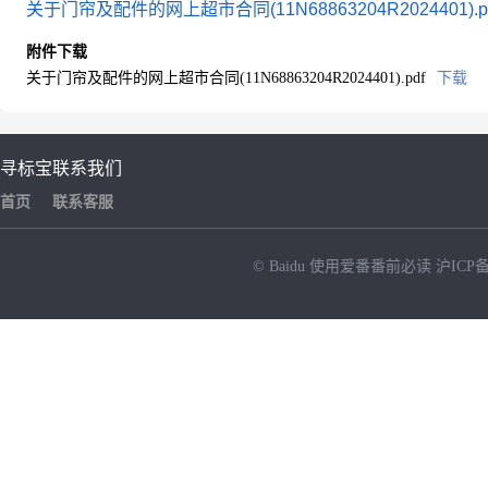
关于门帘及配件的网上超市合同(11N68863204R2024401).p
附件下载
关于门帘及配件的网上超市合同(11N68863204R2024401).pdf
下载
寻标宝
联系我们
首页
联系客服
© Baidu
使用爱番番前必读
沪ICP备
NEW
HOT