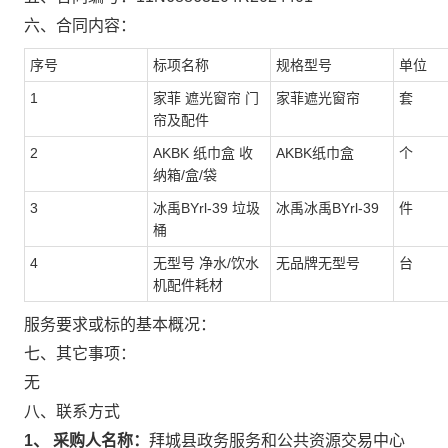
六、合同内容：
序号
标项名称
规格型号
单位
1
家菲 遮光窗帘 门
家菲遮光窗帘
套
帘及配件
2
AKBK 纸巾盒 收
AKBK纸巾盒
个
纳箱/盒/袋
3
冰禹BYrl-39 垃圾
冰禹冰禹BYrl-39
件
桶
4
无型号 净水/饮水
无品牌无型号
台
机配件耗材
服务要求或标的基本概况：
七、其它事项：
无
八、联系方式
1、 采购人名称：
拜城县政务服务和公共资源交易中心