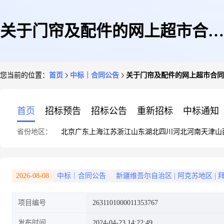
关于门帘及配件的网上超市合同
您当前的位置：
首页
中标｜合同公告
关于门帘及配件的网上超市合同
公告
首页
招标预告
招标公告
重新招标
中标通知
省份地区：
北京
广东
上海
江苏
浙江
山东
湖北
四川
河北
河南
天津
山
2026-08-08
中标｜合同公告
新疆维吾尔自治区
|
阿克苏地区
|
项目编号
2631101000011353767
发布时间
2024-04-23 14:22:49