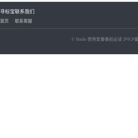
寻标宝
联系我们
首页
联系客服
© Baidu
使用爱番番前必读
沪ICP备
NEW
HOT
暂时没有搜索结果…