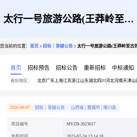
太行一号旅游公路(王莽岭至古
您当前的位置：
首页
招标｜答疑公告
太行一号旅游公路(王莽岭至古
郊段)重点边坡地质灾害防治与
首页
招标预告
招标公告
重新招标
中标通知
省份地区：
北京
广东
上海
江苏
浙江
山东
湖北
四川
河北
河南
天津
山
生态修复综合治理项目招标控制
2026-08-07
招标｜答疑公告
山西省
|
晋城市
|
陵川县
项目编号
MYZB-2023017
价
发布时间
2023-07-24 13:14:18