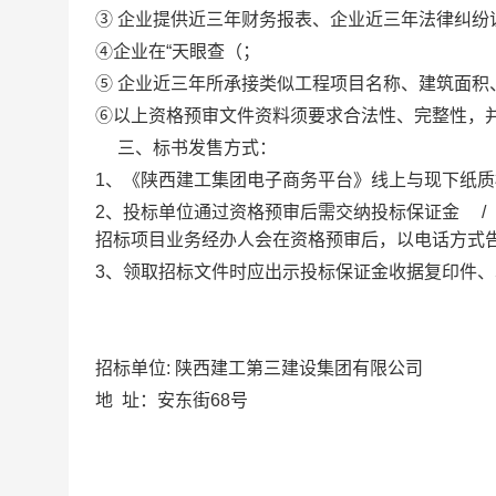
③
企业提供近三年财务报表、企业近三年法律纠纷
④
企业在
“天眼查
（
；
⑤
企业
近三年
所承接类似工程项目名称、建筑面积
⑥以上资格预审文件资料须要求合法性、完整性，
三、标书发售方式：
1、《陕西建工集团电子商务平台》线上与现下纸
2、投标单位通过资格预审后需交纳投标保证金
/
招标项目业务经办人会在资格预审后，以电话方式
3、领取招标文件时应出示投标保证金收据复印件
招标
单位
: 陕西建工第三建设集团有限公司
地
址：安东街68号