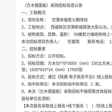
（方木镜面板）采购
招标信息公告
一、工程概况
1、项目名称 ： 空港幸福里七期项目
2、工程地点：
西咸新区空港新城慈恩大街以北，
3、结构类型、层数、面积：
5#楼剪力墙结构地上
本次招标项目负责人：
任雷刚
联系电话：
1
二、招标要求
1、招标方式：公开招标。
2、招标范围：方木50*70*3000（mm）
150立方米
张；
1830*915*14（mm）17500张
3、投标方式：通过《陕建 电子商务平台》线上投
4、拟中标单位：本次招标拟中标单位
1
家。
5、
本次
（方木镜面板）采购
招标不接受联合体投标
投标单位
名须知：
【本次报名采取
线上报名
+线下报名
（
）
/仅
线上报