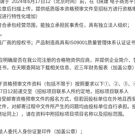
请于
2024年6月17日12（北京时间）前，在
《陕建
电子商务平
公章后扫描上传，
提供纸质版本资格预审文件至招标方进行资格
况进行特性化增加）
符合承包经营范围，能独立承担民事责任，具有独立法人组织；
人。
造厂商的授权书；产品制造商具有
IS09001质量管理体系认证证
应明确是否在我公司注册的合格物资供应商，并提供企业简介、
证书，在天眼查网站下载相关信息、近三年财务报表（加盖公章
下
资格预审文件
资料（
包括不限于
）按照要求以下
①、②、③、
17日12前
递
交至（招标项目联系人所约定地，
招标项目联系人
接受邮寄资格预审文件的报名方式，但若因投标单位在外地且西
文件，对邮寄过程中文件所产生的问题均由投标单位自行承担。
地址同上），请在资料中附招标项目项目名称以及招标范围。
法人委托人身份证复印件（加盖公章）
；