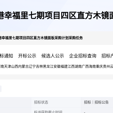
港幸福里七期项目四区直方木镜
港幸福里七期项目四区直方木镜面板采购计划采购任务
标通知
开标公示
候选人公示
企业招标查询
招标
河南
天津
山西
内蒙古
辽宁
吉林
黑龙江
安徽
福建
江西
湖南
广西
海南
重庆
贵州
招标状态
招标｜招标公告
标书获取截止时间