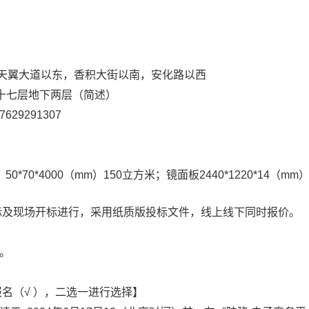
天翼大道以东，香积大街以南，安化路以西
十七层地下两层
（简述）
7629291307
；
50*70*4000（mm）150立方米；镜面板
2440*1220*14（mm）
标及现场开标进行，采用纸质版投标文件，线上线下同时报价。
。
名（√
），二选一进行选择
】