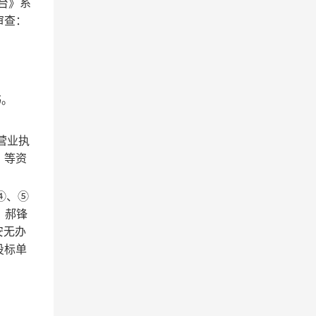
台》
系
审查：
书。
营业执
）等资
④、⑤
郝锋
安无办
投标单