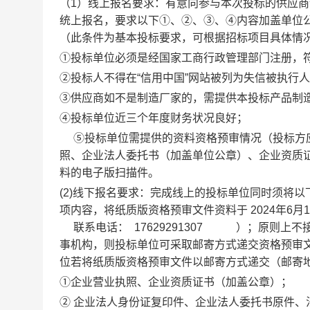
（
1
）线上报名要求：
有意向参与本次投标的供应商
统上报名，
要求以下
①、②、③、④内容加盖单位
（此条件为基本投标要求，可根据招标项目具体情
①投标单位
必须是经国家工商行政管理部门注册，
②投标人不得在“信用中国”网站被列为失信被执行
③
供应商如不是制造厂家的，需提供本投标产品制
④
投标单位
近三个年度财务状况良好；
⑤
投标单位
需提供的资料资格预审情况（投标方
照、企业法人委托书（加盖单位公章）、企业资质
料的电子版扫描件。
(
2
)
线下报名要求：完成线上的投标单位同时须将以
项内容，将纸质版资格预审文件资料于
2024年6月
联系电
话
：
17629291307
）
；
原则上不
事机构，则投
标单位可采取邮寄方式递交资格预审
位若将纸质版资格预审文件以邮寄方式递交（邮寄
①
企业营业执照、企业资质证书（加盖公章）
；
②
企业法人身份证复印件、企业法人委托书原件、