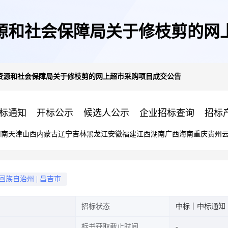
源和社会保障局关于修枝剪的网
资源和社会保障局关于修枝剪的网上超市采购项目成交公告
标通知
开标公示
候选人公示
企业招标查询
招标
河南
天津
山西
内蒙古
辽宁
吉林
黑龙江
安徽
福建
江西
湖南
广西
海南
重庆
贵州
回族自治州
|
昌吉市
招标状态
中标｜中标通知
标书获取截止时间