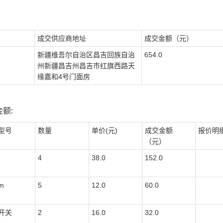
成交供应商地址
成交金额（元）
新疆维吾尔自治区昌吉回族自治
654.0
州新疆昌吉州昌吉市红旗西路天
缘嘉和4号门面房
额:
型号
数量
单价(元)
成交金额
报价明
（元）
4
38.0
152.0
m
5
12.0
60.0
开关
2
16.0
32.0