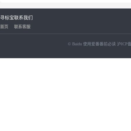
寻标宝
联系我们
首页
联系客服
© Baidu
使用爱番番前必读
沪ICP备
NEW
HOT
暂时没有搜索结果…