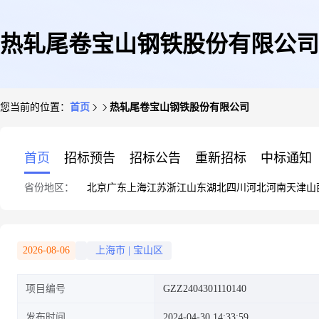
热轧尾卷宝山钢铁股份有限公司
您当前的位置：
首页
热轧尾卷宝山钢铁股份有限公司
首页
招标预告
招标公告
重新招标
中标通知
省份地区：
北京
广东
上海
江苏
浙江
山东
湖北
四川
河北
河南
天津
山
2026-08-06
上海市
|
宝山区
项目编号
GZZ2404301110140
发布时间
2024-04-30 14:33:59