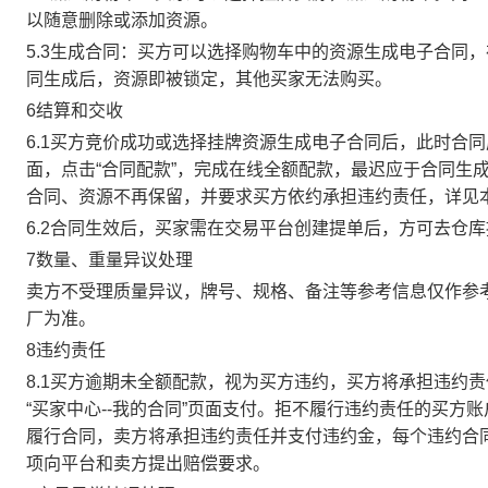
以随意删除或添加资源。
5.3生成合同：买方可以选择购物车中的资源生成电子合同
同生成后，资源即被锁定，其他买家无法购买。
6结算和交收
6.1买方竞价成功或选择挂牌资源生成电子合同后，此时合同
面，点击“合同配款”，完成在线全额配款，最迟应于合同生成当
合同、资源不再保留，并要求买方依约承担违约责任，详见
6.2合同生效后，买家需在交易平台创建提单后，方可去仓
7数量、重量异议处理
卖方不受理质量异议，牌号、规格、备注等参考信息仅作参
厂为准。
8违约责任
8.1买方逾期未全额配款，视为买方违约，买方将承担违约
“买家中心--我的合同”页面支付。拒不履行违约责任的买
履行合同，卖方将承担违约责任并支付违约金，每个违约合同
项向平台和卖方提出赔偿要求。