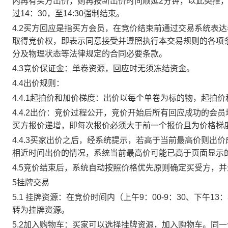
内再有买方出价，则再按新出价时间顺延2分钟，以此类推
过14：30，至14:30强制结束。
4.2买方回应是指买方会员，在竞价结束前通过交易系统表
取得竞价权，即表示同意接受并遵照执行本交易规则的各项
分及物理状态等法律规定的合同必要条款。
4.3竞价保证金：单卷资源，回应时无须冻结资金。
4.4出价规则：
4.4.1起拍价和加价梯度：出价以每个单卷为标的物，起拍
4.4.2出价：竞价过程公开，竞价开始后所有回应成功的
买方报价递增，即每次报价必须大于前一个报价且为价格梯
4.4.3买家出价之后，经系统提示，若高于当前最高价则
相近时间出价的情况，系统当前最高价可能已高于页面显示
4.5竞价结束后，系统自动按照价格优先原则确定买受方，
5挂牌交易
5.1 挂牌资源：在竞价时间内（上午9：00-9：30、下午1
转为挂牌资源。
5.2加入购物车：买家可以选择挂牌资源，加入购物车。同