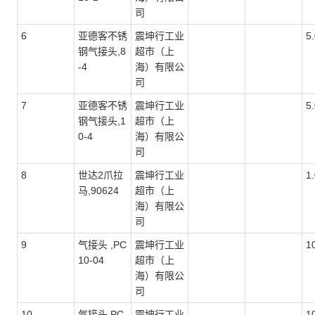
司
6
亚德客不锈
震坤行工业
5
钢气接头,8
超市（上
-4
海）有限公
司
7
亚德客不锈
震坤行工业
5
钢气接头,1
超市（上
0-4
海）有限公
司
8
世达2爪拉
震坤行工业
1
马,90624
超市（上
海）有限公
司
9
气接头 ,PC
震坤行工业
1
10-04
超市（上
海）有限公
司
10
气接头,PC
震坤行工业
1