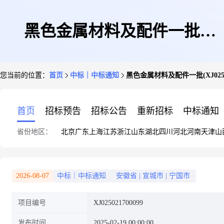
黑色金属材料及配件一批
您当前的位置：
首页
中标｜中标通知
黑色金属材料及配件一批(XJ0250
(XJ025021700099)成交公告
首页
招标预告
招标公告
重新招标
中标通知
省份地区：
北京
广东
上海
江苏
浙江
山东
湖北
四川
河北
河南
天津
山
2026-08-07
中标｜中标通知
安徽省
|
宣城市
|
宁国市
项目编号
XJ025021700099
发布时间
2025-02-19 00:00:00