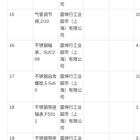
司
15
气管调节
震坤行工业
2
阀,2/10
超市（上
海）有限公
司
16
不锈钢轴
震坤行工业
4
承，SUC2
超市（上
09
海）有限公
司
17
不锈钢自攻
震坤行工业
1
螺栓,5.5x6
超市（上
0
海）有限公
司
18
不锈钢带座
震坤行工业
2
轴承,FS31
超市（上
1
海）有限公
司
19
不锈钢带座
震坤行工业
2