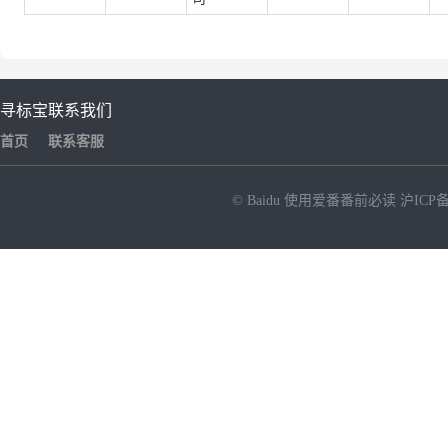
寻标宝
联系我们
首页
联系客服
© Baidu
使用爱番番前必读
沪ICP备
NEW
HOT