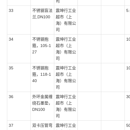
司
33
不锈钢盲法
震坤行工业
5
兰,DN100
超市（上
海）有限公
司
34
不锈钢抱
震坤行工业
1
箍，105-1
超市（上
27
海）有限公
司
35
不锈钢抱
震坤行工业
1
箍，118-1
超市（上
40
海）有限公
司
36
外环金属缠
震坤行工业
3
绕石墨垫，
超市（上
DN100
海）有限公
司
37
双卡压管弯
震坤行工业
5