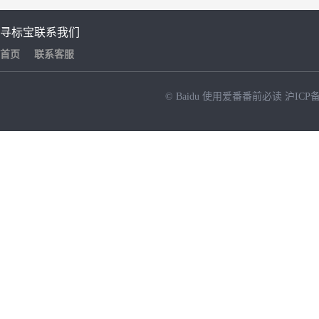
寻标宝
联系我们
首页
联系客服
© Baidu
使用爱番番前必读
沪ICP备
NEW
HOT
暂时没有搜索结果…