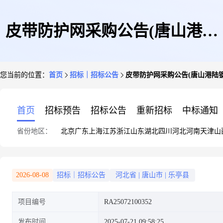
皮带防护网采购公告(唐山港陆
您当前的位置：
首页
招标｜招标公告
皮带防护网采购公告(唐山港陆
钢铁有限公司)
首页
招标预告
招标公告
重新招标
中标通知
省份地区：
北京
广东
上海
江苏
浙江
山东
湖北
四川
河北
河南
天津
山
2026-08-08
招标｜招标公告
河北省
|
唐山市
|
乐亭县
项目编号
RA25072100352
发布时间
2025-07-21 09:58:25