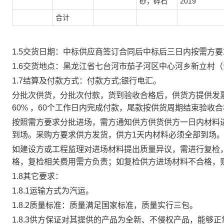
砂，碎石
2019
合计
1.5交货
日
期：
中标供应商签订合同后
中标后三日内按需方要
1.6交货地点：
黑龙江省七台河市茄子河区中心河乡新立村（
1.7结算及付款方式：付款方式;银行电汇。
分批次供货，分批次付款，货到验收合格后，供货方提供发
60% ，60个工作日内完成付款，尾款按供货周期结束验收
按照需方要求分批进场，需方通知供方供货供方一日内材料
到场。采购方要求供方发货，供方1天内材料必须全部到场。
如建设方或工程监理对进场材料提出质量异议，需进行复检
格，复检相关费用需方负责；如复检供方进场材料不合格，
1.8其它要求：
1.8.1运输方式为汽运。
1.8.2质量标准：质量满足国家标准，质量实行三包。
1.8.3供方保证对其提供的产品为全新、不侵权产品，能