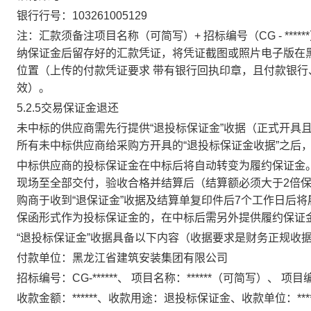
银行行号：
103261005129
注：汇款须备注项目名称（可简写）
+ 招标编号（CG - 
纳保证金后留存好的汇款凭证，将凭证截图或照片电子版在黑龙江
位置
（上传的付款凭证要求
带有银行回执印章，且付款银行
效）。
5.2.5交易保证金退还
未中标的供应商需先行提供
“退投标保证金”
收据（正式开具
所有未中标供应商给采购方开具的
“退投标保证金收据”之后
中标供应商的投标保证金在中标后将自动转变为履约保证金
现场至全部交付，验收合格并结算后（结算额必须大于
2倍
购商于收到
“退保证金”收据及结算单复印件后7个工作日后
保函形式作为投标保证金的，在中标后需另外提供履约保证
“退投标保证金”
收据具备以下内容（收据要求是财务正规收
付款单位：黑龙江省建筑安装集团有限公司
招标编号：
CG-******、 项目名称：******（可简写）、 项目编
收款金额：
******、收款用途：退投标保证金、收款单位：*****