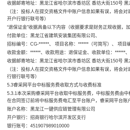
收据邮寄地址：黑龙江省哈尔滨市香坊区
香坊大街
150号 
（注：投标人在提交资格文件中账户信息如果有误，将会对
开户行银行联号等）
“退保证金”
收据具备以下内容（收据要求是财务正规收据，
付款单位：黑龙江省建筑安装集团有限公司、
招标编号：
CG-******、 项目名称：******（可简写）、 项目编
收款金额：
******、收款用途：退保证金、收款单位：******、
收据邮寄地址：黑龙江省哈尔滨市香坊区
香坊大街
150号 
（注：投标人在提交资格文件中账户信息如果有误，将会对
行银行联号等）
5.3睿采网平台中标服务费收取方式与收费标准
5.3.1本次采购睿采网平台收取中标服务费，中标服务费
在合同签订前将中标服务费电汇至平台账户
，
睿采网平台账
账户名称：黑龙江一键供应链管理有限公司
开户银行：招商银行哈尔滨开发区支行
银行账号：
451907989010000