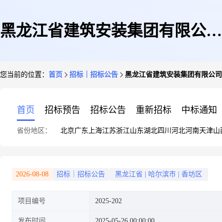
黑龙江省建筑安装集团有限公司
您当前的位置：
首页
招标｜招标公告
黑龙江省建筑安装集团有限公司
(黑龙江省七台河市黑龙江鸿翰
首页
招标预告
招标公告
重新招标
中标通知
省份地区：
北京
广东
上海
江苏
浙江
山东
湖北
四川
河北
河南
天津
山
化工有限公司精细化工项目一期
2026-08-08
招标｜招标公告
黑龙江省
|
哈尔滨市
|
香坊区
项目编号
2025-202
三标段)-混凝土采购招标采购公
发布时间
2025-05-26 00:00:00