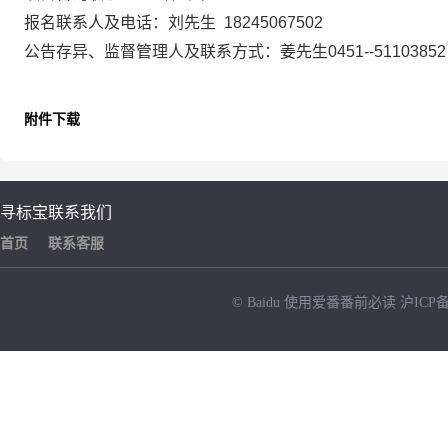
报名联系人及电话：
刘
先生
18245067502
公告存异、监督管理人及联系方式：
姜先生
0451--511038
附件下载
寻标宝
联系我们
首页
联系客服
© Baidu
使用爱番番前必读
沪ICP备
NEW
HOT