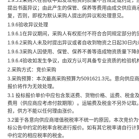
1.9.5.2采购人在验收中如发现物资的质量不合规定或约
提出书面异议；由此产生的保管、保养等费用由成交供应商
复，否则，即视为默认采购人提出的异议和处理意见。
1.9.6验收异议处理
1.9.6.1在异议期间，采购人有权拒付不符合合同规定部分的
1.9.6.2采购人未及时提出异议或者自收到物资之日起30
1.9.6.3采购人因使用、保管、保养不善等造成物资质量下
1.9.6.4验收如发生争议，由双方认可具备专业资质的检
2.采购方式：
竞价采购
3.采购预算：
本次最高采购预算为
5091621.3元。
意向供应
报价将作为无效处理
。
3.1 投标报价单价中应包含泵送费、货物价格、运费、税金
费用（供应商应考虑付款期限）。运输费及税金不另外记取
担，供方不能以任何理由涨价。
3.2鉴于各意向供应商增值税税率不统一的原因，本次竞价
标公告中约定的税率含税进行报价。如有其它税率请自行计
中约定的相应税率的税金。