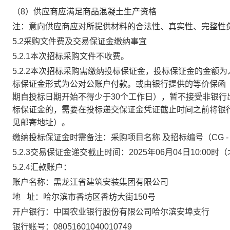
（
8）
供应商应满足商品混凝土生产资格
注：意向供应商应对所提供材料的合法性、真实性、完整性
5.2采购文件费及交易保证金缴纳事宜
5.2.1本次招标采购文件不收费。
5.2.2本次招标采购需缴纳投标保证金，投标保证金的金额为
标保证金形式为公对公账户付款。或由银行提供的等价保函
期自投标日期开始不得少于
30个工作日），暂不接受非银
标保证金的，需要在投标递交保证金凭证截止时间之前将
银
见邮寄地址）。
缴纳投标保证金时需备注：采购项目名称
及招标编号（
CG -
5.2.3交易保证金递交截止时间：2025年06月04日10:00
5.2.4汇款账户：
账户名称：黑龙江省建筑安装集团有限公司
地
址：哈尔滨市香坊区香坊大街150号
开户银行：中国农业银行股份有限公司哈尔滨安埠支行
银行账号：
08051601040010749