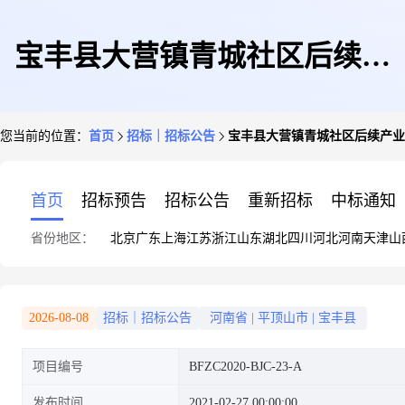
宝丰县大营镇青城社区后续产
您当前的位置：
首页
招标｜招标公告
宝丰县大营镇青城社区后续产业
业-餐饮服务中心工程
首页
招标预告
招标公告
重新招标
中标通知
省份地区：
北京
广东
上海
江苏
浙江
山东
湖北
四川
河北
河南
天津
山
2026-08-08
招标｜招标公告
河南省
|
平顶山市
|
宝丰县
项目编号
BFZC2020-BJC-23-A
发布时间
2021-02-27 00:00:00