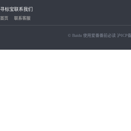
寻标宝
联系我们
首页
联系客服
© Baidu
使用爱番番前必读
沪ICP备
NEW
HOT
暂时没有搜索结果…