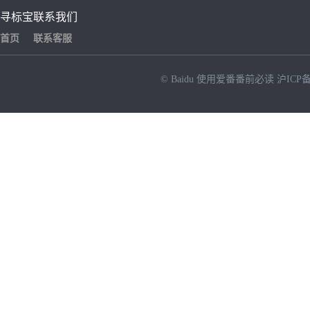
寻标宝
联系我们
首页
联系客服
© Baidu
使用爱番番前必读
沪ICP备
NEW
HOT
暂时没有搜索结果…