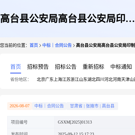
高台县公安局高台县公安局印制
您当前的位置：
首页
中标｜合同公告
高台县公安局高台县公安局印制
警长工作规范指引合同政府采购
首页
招标预告
招标公告
重新招标
中标通知
省份地区：
北京
广东
上海
江苏
浙江
山东
湖北
四川
河北
河南
天津
山
合同公告
2026-08-07
中标｜合同公告
甘肃省
|
张掖市
|
高台县
项目编号
GSXM[2025]01313
发布时间
2025-09-12 15:17:23