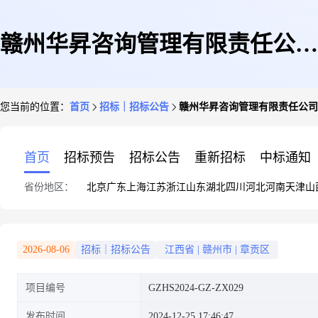
赣州华昇咨询管理有限责任公司
您当前的位置：
首页
招标｜招标公告
赣州华昇咨询管理有限责任公司关于
关于江西赣玛实业有限公司配电
首页
招标预告
招标公告
重新招标
中标通知
省份地区：
北京
广东
上海
江苏
浙江
山东
湖北
四川
河北
河南
天津
山
系统检测试验服务项目(项目编
2026-08-06
招标｜招标公告
江西省
|
赣州市
|
章贡区
项目编号
GZHS2024-GZ-ZX029
号:GZHS2024-GZ-ZX029)的竞
发布时间
2024-12-25 17:46:47