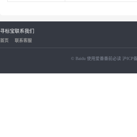
寻标宝
联系我们
首页
联系客服
© Baidu
使用爱番番前必读
沪ICP备
NEW
HOT