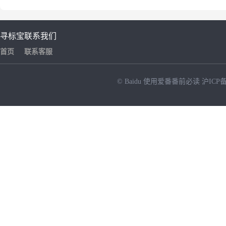
寻标宝
联系我们
首页
联系客服
© Baidu
使用爱番番前必读
沪ICP备
NEW
HOT
暂时没有搜索结果…