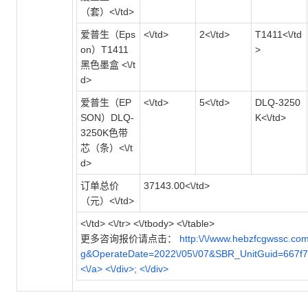
（套）<\/td>
爱普生（Eps
<\/td>
2<\/td>
T1411<\/td
on）T1411
>
黑色墨盒 <\/t
d>
爱普生（EP
<\/td>
5<\/td>
DLQ-3250
SON）DLQ-
K<\/td>
3250K色带
芯（条）<\/t
d>
订单总价
37143.00<\/td>
（元）<\/td>
<\/td> <\/tr> <\/tbody> <\/table>
更多咨询报价请点击：
http:\/\/www.hebzfcgwssc.co
g&OperateDate=2022\/05\/07&SBR_UnitGuid=667f
<\/a> <\/div>; <\/div>