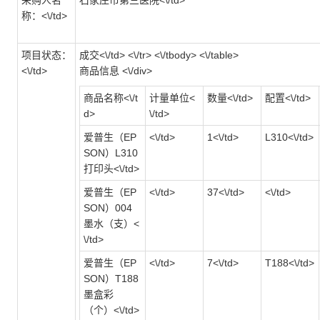
采购人名
石家庄市第三医院<\/td>
称：<\/td>
项目状态：
成交<\/td> <\/tr> <\/tbody> <\/table>
<\/td>
商品信息 <\/div>
商品名称<\/t
计量单位<
数量<\/td>
配置<\/td>
d>
\/td>
爱普生（EP
<\/td>
1<\/td>
L310<\/td>
SON）L310
打印头<\/td>
爱普生（EP
<\/td>
37<\/td>
<\/td>
SON）004
墨水（支）<
\/td>
爱普生（EP
<\/td>
7<\/td>
T188<\/td>
SON）T188
墨盒彩
（个）<\/td>