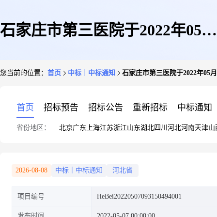
石家庄市第三医院于2022年05月
您当前的位置：
首页
中标｜中标通知
石家庄市第三医院于2022年05
07日成功交易1笔新订单
首页
招标预告
招标公告
重新招标
中标通知
省份地区：
北京
广东
上海
江苏
浙江
山东
湖北
四川
河北
河南
天津
山
2026-08-08
中标｜中标通知
河北省
项目编号
HeBei20220507093150494001
发布时间
2022-05-07 00:00:00