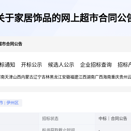
关于家居饰品的网上超市合同公
超市合同公告
标通知
开标公示
候选人公示
企业招标查询
招标
河南
天津
山西
内蒙古
辽宁
吉林
黑龙江
安徽
福建
江西
湖南
广西
海南
重庆
贵州
市
|
伊州区
招标状态
中标｜合同公告
标书获取截止时间