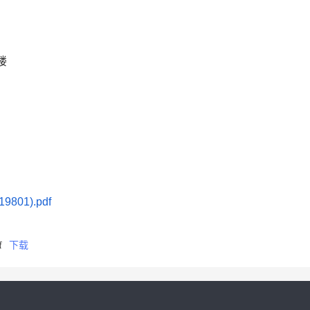
楼
01).pdf
f
下载