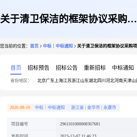
关于清卫保洁的框架协议采购项
您当前的位置：
首页
中标｜中标通知
关于清卫保洁的框架协议采购项
目成交公告[永康市石柱镇人民
首页
招标预告
招标公告
重新招标
中标通知
省份地区：
北京
广东
上海
江苏
浙江
山东
湖北
四川
河北
河南
天津
山
政府]
2026-08-10
中标｜中标通知
浙江省
|
金华市
|
永康市
项目编号
2961101000008367681
发布时间
2023-12-07 11:46:23