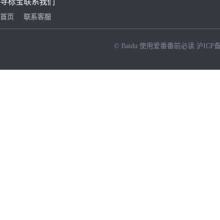
寻标宝
联系我们
首页
联系客服
© Baidu
使用爱番番前必读
沪ICP备
NEW
HOT
暂时没有搜索结果…