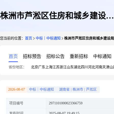
株洲市芦淞区住房和城乡建设局
您当前的位置：
首页
中标｜中标通知
株洲市芦淞区住房和城乡建设局
关于财务管理软件服务的网上超
首页
招标预告
招标公告
重新招标
中标通知
省份地区：
北京
广东
上海
江苏
浙江
山东
湖北
四川
河北
河南
天津
山
市采购项目成交公告
2026-08-07
中标｜中标通知
湖南省
|
株洲市
|
芦淞区
项目编号
2971101000023366759
发布时间
2025-08-07 19:49:15