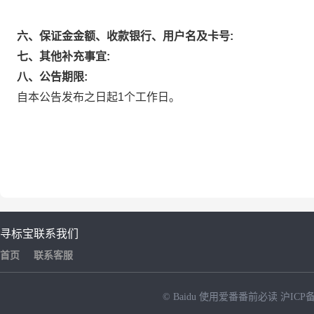
六、保证金金额、收款银行、用户名及卡号:
七、其他补充事宜:
八、公告期限:
自本公告发布之日起1个工作日。
寻标宝
联系我们
首页
联系客服
© Baidu
使用爱番番前必读
沪ICP备