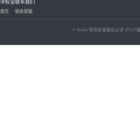
寻标宝
联系我们
首页
联系客服
© Baidu
使用爱番番前必读
沪ICP备
NEW
HOT
暂时没有搜索结果…