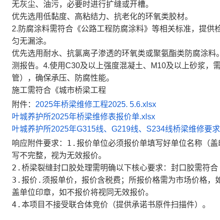
无灰尘、油污，必要时进行扩缝或开槽。
优先选用低黏度、高粘结力、抗老化的环氧类胶材。
2.防腐涂料需符合《公路工程防腐涂料》等相关标准，提供
匀无漏涂。
优先选用耐水、抗氯离子渗透的环氧类或聚氨酯类防腐涂料。3
测报告。4.使用C30及以上强度混凝土、M10及以上砂浆，
管），确保承压、防腐性能。
施工需符合《城市桥梁工程
附件：
2025年桥梁维修工程2025. 5.6.xlsx
叶城养护所2025年桥梁维修表报价单.xlsx
叶城养护所2025年G315线、G219线、S234线桥梁维修要求.
响应附件要求：1.报价单位必须报价单填写好单位名称（
写不完整，视为无效报价。
2.桥梁裂缝封口胶处理需明确以下核心要求：封口胶需符
3.报价.须报单价，报价含税费；所报价格需为市场价格，
盖单位印章，如不报价将视同无效报价。
4.本项目不接受联合体竞价（提供承诺书原件扫描件）。