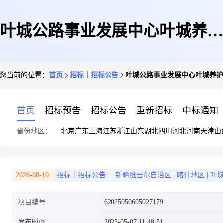
叶城公路事业发展中心叶城养护
您当前的位置：
首页
招标｜招标公告
叶城公路事业发展中心叶城养护所2
所2025年G315线、G219线、
首页
招标预告
招标公告
重新招标
中标通知
省份地区：
北京
广东
上海
江苏
浙江
山东
湖北
四川
河北
河南
天津
山
S234线桥梁维修项目竞价公告
2026-08-10
招标｜招标公告
新疆维吾尔自治区
|
喀什地区
|
叶
项目编号
62025050695027179
发布时间
2025-05-07 11:48:51