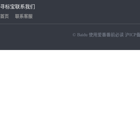
寻标宝
联系我们
首页
联系客服
© Baidu
使用爱番番前必读
沪ICP备
NEW
HOT
暂时没有搜索结果…