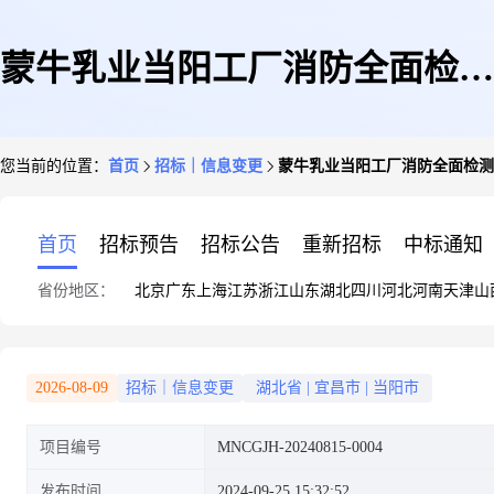
蒙牛乳业当阳工厂消防全面检测
您当前的位置：
首页
招标｜信息变更
蒙牛乳业当阳工厂消防全面检测
和消防安全评估服务项目询比价
首页
招标预告
招标公告
重新招标
中标通知
省份地区：
北京
广东
上海
江苏
浙江
山东
湖北
四川
河北
河南
天津
山
信息公告(二次)
2026-08-09
招标｜信息变更
湖北省
|
宜昌市
|
当阳市
项目编号
MNCGJH-20240815-0004
发布时间
2024-09-25 15:32:52