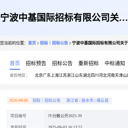
宁波中基国际招标有限公司关于
您当前的位置：
首页
招标｜招标公告
宁波中基国际招标有限公司关于
缙云县中医医院内镜超声诊断设
首页
招标预告
招标公告
重新招标
中标通知
省份地区：
北京
广东
上海
江苏
浙江
山东
湖北
四川
河北
河南
天津
山
备采购项目的公开招标公告
2026-08-06
招标｜招标公告
浙江省
|
丽水市
|
缙云县
项目编号
JY分散公开2025-39
发布时间
2025-09-03 16:13:52