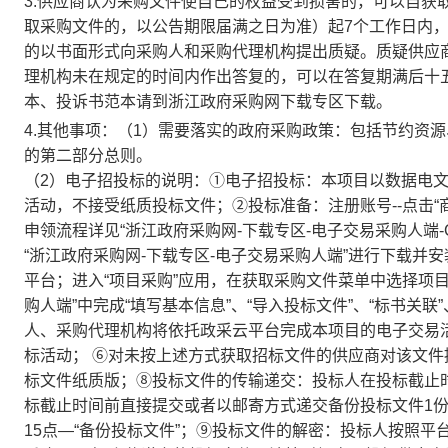
3.供应商认为采购文件使自己的权益受到损害的，可以自获
取采购文件的，以公告期限届满之日为准）起7个工作日内
的以书面形式向采购人和采购代理机构提出质疑。质疑供应
理机构未在规定的时间内作出答复的，可以在答复期满后十
本、投诉书范本请到浙江政府采购网下载专区下载。
4.其他事项：
（1）需要落实的政府采购政策：包括节约资
的第二部分总则。
（2）电子招投标的说明：①电子招投标：本项目以数据电文形式，
活动，不接受纸质投标文件；②投标准备：注册账号--点击“商
申领流程详见“浙江政府采购网-下载专区-电子交易采购人端-C
“浙江政府采购网-下载专区-电子交易采购人端”进行下载并
平台；进入“项目采购”应用，在获取采购文件菜单中选择项
购人端”中完成“填写基本信息”、“导入投标文件”、“标书关联”
人、采购代理机构将依托政采云平台完成本项目的电子交易
标活动； ⑥对未按上述方式获取招标文件的供应商对该文
标文件纸质版；⑧投标文件的传输递交：投标人在投标截止
标截止时间前直接提交或者以邮寄方式递交备份投标文件1
15点—“备份投标文件”；⑨投标文件的解密：投标人按照