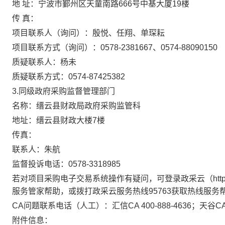
地 址：
宁波市鄞州区天童南路666号中基大厦19楼
传 真：
项目联系人（询问）：
殷悦、任翔、单琛耘
项目联系方式（询问）：
0578-2381667、0574-88090150
质疑联系人：
杨未
质疑联系方式：
0574-87425382
同级政府采购监督管理部门
3.
名称：缙云县财政局政府采购监管科
地址：缙云县财政大楼7楼
传真：
联系人：朱航
监督投诉电话：0578-3318985
若对项目采购电子交易系统操作有疑问，可登录政采云（https:/
服务管家帮助，或拨打政采云服务热线95763获取热线服务
CA问题联系电话（人工）：汇信CA 400-888-4636；天谷CA 4
附件信息：