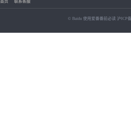
首页
联系客服
© Baidu
使用爱番番前必读
沪ICP备
NEW
HOT
暂时没有搜索结果…