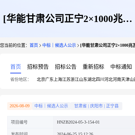
[华能甘肃公司正宁2×1000兆瓦
您当前的位置：
首页
中标｜候选人公示
[华能甘肃公司正宁2×100
调峰煤电项目衬塑管道及管件框
首页
招标预告
招标公告
重新招标
中标通知
省份地区：
北京
广东
上海
江苏
浙江
山东
湖北
四川
河北
河南
天津
山
架协议采购招标]候选人公示
2026-08-09
中标｜候选人公示
甘肃省
|
庆阳市
|
正宁县
项目编号
HNZB2024-05-3-154-01
发布时间
2024-06-25 15:12:26