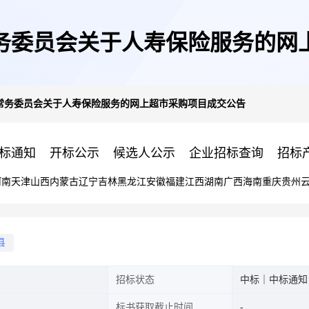
务委员会关于人寿保险服务的网
常务委员会关于人寿保险服务的网上超市采购项目成交公告
标通知
开标公示
候选人公示
企业招标查询
招标
河南
天津
山西
内蒙古
辽宁
吉林
黑龙江
安徽
福建
江西
湖南
广西
海南
重庆
贵州
县
招标状态
中标｜中标通知
标书获取截止时间