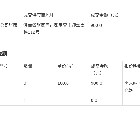
成交供应商地址
成交金额（元）
公司张家
湖南省张家界市张家界市迎宾南
900.0
路112号
额:
型号
数量
单价(元)
成交金额
报价明
（元）
9
100.0
900.0
需求响
充足
1
0.0