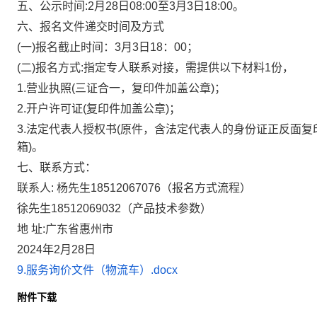
五、公示时间
:2月
28
日
08:00至3月3日18:00。
六、报名文件递交时间及方式
(一)报名截止时间：3月3日18：00；
(二)报名方式:指定专人联系对接，需提供以下材料1份，
1.营业执照(三证合一，复印件加盖公章)；
2.开户许可证(复印件加盖公章)；
3.法定代表人授权书(原件，含法定代表人的身份证正反面
箱)。
七、联系方式：
联系人
: 杨先生18512067076（报名方式流程）
徐先生
18512069032（产品技术参数）
地
址
:广东省惠州市
202
4
年
2
月
28
日
9.服务询价文件（物流车）.docx
附件下载