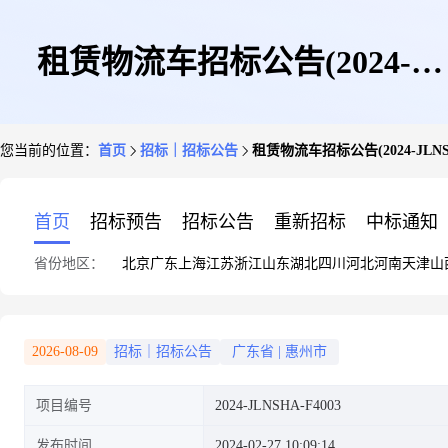
租赁物流车招标公告(2024-
您当前的位置：
首页
招标｜招标公告
租赁物流车招标公告(2024-JLNSH
JLNSHA-F4003)(第1包)
首页
招标预告
招标公告
重新招标
中标通知
省份地区：
北京
广东
上海
江苏
浙江
山东
湖北
四川
河北
河南
天津
山
2026-08-09
招标｜招标公告
广东省
|
惠州市
项目编号
2024-JLNSHA-F4003
发布时间
2024-02-27 10:09:14