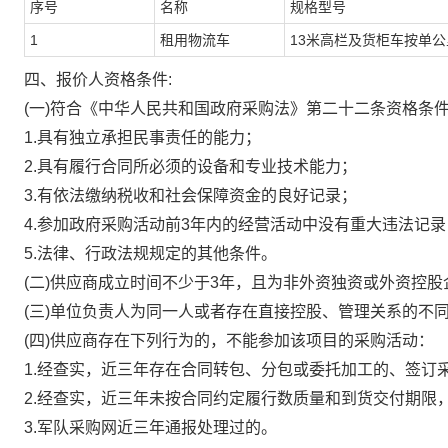
序号
名称
规格型号
1
租用物流车
13
米
高栏
及
货柜车按单公
四、报价人资格条件
:
(一)符合《中华人民共和国政府采购法》第二十二条资格条件
1
.
具有独立承担民事责任的能力
；
2
.
具有履行合同所必须的设备和专业技术能力；
3.有依法缴纳税收和社会保障资金的良好记录；
4.参加政府采购活动前3年内的经营活动中没有重大违法记录
5.法律、行政法规规定的其他条件。
(二)供应商成立时间不少于3年，且为非外资独资或外资控股
(三)单位负责人为同一人或者存在直接控股、管理关系的不
(四)供应商存在下列行为的，不能参加该项目的采购活动：
1.经查实，近三年存在合同转包、分包或委托加工的、签订
2.经查实，近三年未按合同约定履行数质量和到货交付期限
3.军队采购网近三年通报处理过的。