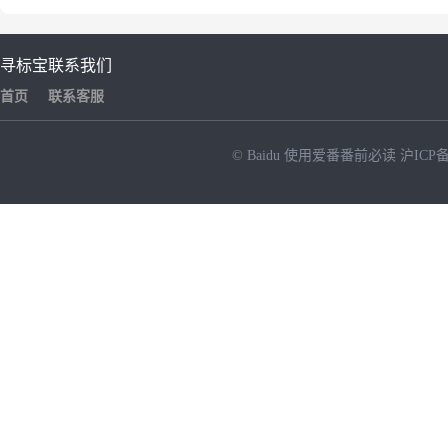
寻标宝
联系我们
首页
联系客服
© Baidu
使用爱番番前必读
沪ICP备
NEW
HOT
暂时没有搜索结果…