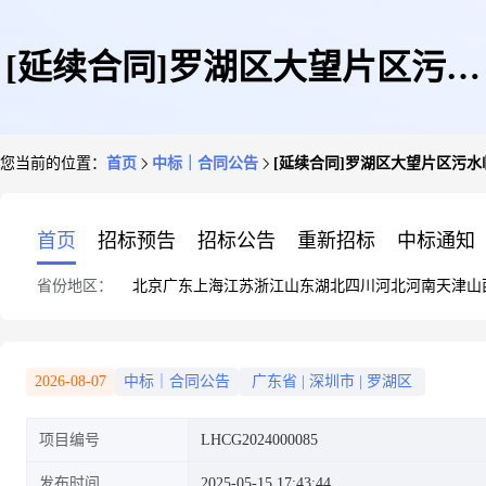
[延续合同]罗湖区大望片区污水
您当前的位置：
首页
中标｜合同公告
[延续合同]罗湖区大望片区污
临时处理服务项目
首页
招标预告
招标公告
重新招标
中标通知
省份地区：
北京
广东
上海
江苏
浙江
山东
湖北
四川
河北
河南
天津
山
2026-08-07
中标｜合同公告
广东省
|
深圳市
|
罗湖区
项目编号
LHCG2024000085
发布时间
2025-05-15 17:43:44