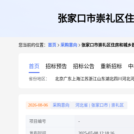
张家口市崇礼区住房
您当前的位置：
首页
采购意向
张家口市崇礼区住房和城乡建设
首页
招标预告
招标公告
重新招标
中
省份地区：
北京
广东
上海
江苏
浙江
山东
湖北
四川
河北
2026-08-06
采购意向
河北省
|
张家口市
|
崇礼区
项目编号
发布时间
2025-07-08 12:18:16