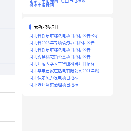
张家口市招标网
唐山市招标网
衡水市招标网
最新采购项目
河北省新乐市煤改电项目招标公告公示
河北省2023年专项债务项目招标公告
河北省新乐市煤改电项目招标公告
河北尉县桃花镇公墓项目招标公告
河北师范大学人工智能科研项目招标
河北华电石家庄热电有限公司2021年燃料
分场辅助运行项目招标公告
河北保定风力发电项目招标
河北沧州河道治理项目招标