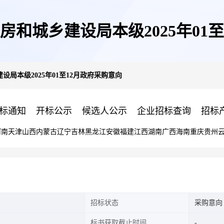
和城乡建设局本级2025年01
局本级2025年01至12月政府采购意向
标通知
开标公示
候选人公示
企业招标查询
招标
河南
天津
山西
内蒙古
辽宁
吉林
黑龙江
安徽
福建
江西
湖南
广西
海南
重庆
贵州
招标状态
采购意向
标书获取截止时间